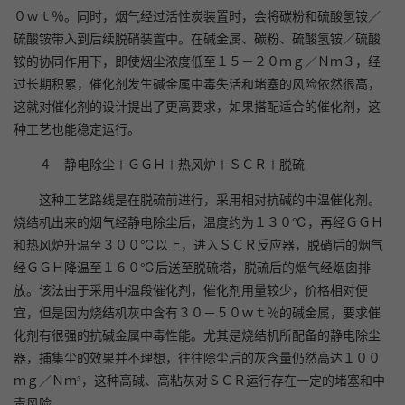
０ｗｔ％。同时，烟气经过活性炭装置时，会将碳粉和硫酸氢铵／
硫酸铵带入到后续脱硝装置中。在碱金属、碳粉、硫酸氢铵／硫酸
铵的协同作用下，即使烟尘浓度低至１５－２０ｍｇ／Ｎｍ３，经
过长期积累，催化剂发生碱金属中毒失活和堵塞的风险依然很高，
这就对催化剂的设计提出了更高要求，如果搭配适合的催化剂，这
种工艺也能稳定运行。
４ 静电除尘＋ＧＧＨ＋热风炉＋ＳＣＲ＋脱硫
这种工艺路线是在脱硫前进行，采用相对抗碱的中温催化剂。
烧结机出来的烟气经静电除尘后，温度约为１３０℃，再经ＧＧＨ
和热风炉升温至３００℃以上，进入ＳＣＲ反应器，脱硝后的烟气
经ＧＧＨ降温至１６０℃后送至脱硫塔，脱硫后的烟气经烟囱排
放。该法由于采用中温段催化剂，催化剂用量较少，价格相对便
宜，但是因为烧结机灰中含有３０－５０ｗｔ％的碱金属，要求催
化剂有很强的抗碱金属中毒性能。尤其是烧结机所配备的静电除尘
器，捕集尘的效果并不理想，往往除尘后的灰含量仍然高达１００
ｍｇ／Ｎｍ³，这种高碱、高粘灰对ＳＣＲ运行存在一定的堵塞和中
毒风险。