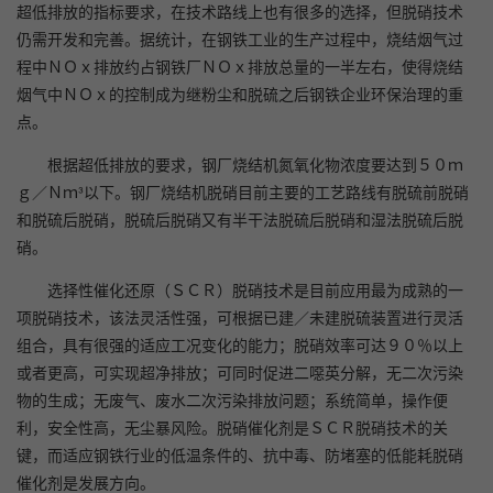
超低排放的指标要求，在技术路线上也有很多的选择，但脱硝技术
仍需开发和完善。据统计，在钢铁工业的生产过程中，烧结烟气过
程中ＮＯｘ排放约占钢铁厂ＮＯｘ排放总量的一半左右，使得烧结
烟气中ＮＯｘ的控制成为继粉尘和脱硫之后钢铁企业环保治理的重
点。
根据超低排放的要求，钢厂烧结机氮氧化物浓度要达到５０ｍ
ｇ／Ｎｍ³以下。钢厂烧结机脱硝目前主要的工艺路线有脱硫前脱硝
和脱硫后脱硝，脱硫后脱硝又有半干法脱硫后脱硝和湿法脱硫后脱
硝。
选择性催化还原（ＳＣＲ）脱硝技术是目前应用最为成熟的一
项脱硝技术，该法灵活性强，可根据已建／未建脱硫装置进行灵活
组合，具有很强的适应工况变化的能力；脱硝效率可达９０％以上
或者更高，可实现超净排放；可同时促进二噁英分解，无二次污染
物的生成；无废气、废水二次污染排放问题；系统简单，操作便
利，安全性高，无尘暴风险。脱硝催化剂是ＳＣＲ脱硝技术的关
键，而适应钢铁行业的低温条件的、抗中毒、防堵塞的低能耗脱硝
催化剂是发展方向。