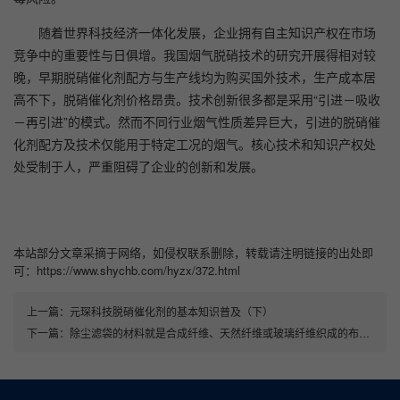
随着世界科技经济一体化发展，企业拥有自主知识产权在市场
竞争中的重要性与日俱增。我国烟气脱硝技术的研究开展得相对较
晚，早期脱硝催化剂配方与生产线均为购买国外技术，生产成本居
高不下，脱硝催化剂价格昂贵。技术创新很多都是采用“引进－吸收
－再引进”的模式。然而不同行业烟气性质差异巨大，引进的脱硝催
化剂配方及技术仅能用于特定工况的烟气。核心技术和知识产权处
处受制于人，严重阻碍了企业的创新和发展。
本站部分文章采摘于网络，如侵权联系删除，转载请注明链接的出处即
可：https://www.shychb.com/hyzx/372.html
上一篇：
元琛科技脱硝催化剂的基本知识普及（下）
下一篇：
除尘滤袋的材料就是合成纤维、天然纤维或玻璃纤维织成的布或毡