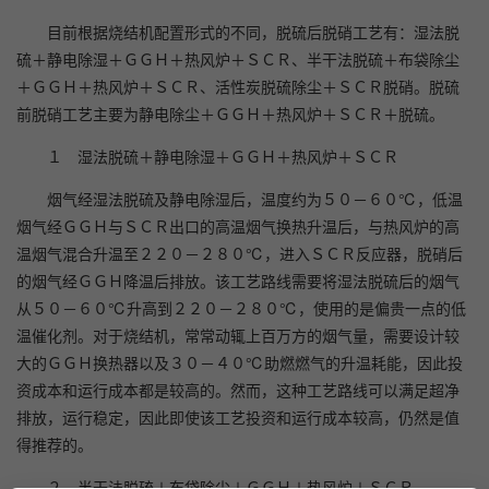
目前根据烧结机配置形式的不同，脱硫后脱硝工艺有：湿法脱
硫＋静电除湿＋ＧＧＨ＋热风炉＋ＳＣＲ、半干法脱硫＋布袋除尘
＋ＧＧＨ＋热风炉＋ＳＣＲ、活性炭脱硫除尘＋ＳＣＲ脱硝。脱硫
前脱硝工艺主要为静电除尘＋ＧＧＨ＋热风炉＋ＳＣＲ＋脱硫。
１ 湿法脱硫＋静电除湿＋ＧＧＨ＋热风炉＋ＳＣＲ
烟气经湿法脱硫及静电除湿后，温度约为５０－６０℃，低温
烟气经ＧＧＨ与ＳＣＲ出口的高温烟气换热升温后，与热风炉的高
温烟气混合升温至２２０－２８０℃，进入ＳＣＲ反应器，脱硝后
的烟气经ＧＧＨ降温后排放。该工艺路线需要将湿法脱硫后的烟气
从５０－６０℃升高到２２０－２８０℃，使用的是偏贵一点的低
温催化剂。对于烧结机，常常动辄上百万方的烟气量，需要设计较
大的ＧＧＨ换热器以及３０－４０℃助燃燃气的升温耗能，因此投
资成本和运行成本都是较高的。然而，这种工艺路线可以满足超净
排放，运行稳定，因此即使该工艺投资和运行成本较高，仍然是值
得推荐的。
２ 半干法脱硫＋布袋除尘＋ＧＧＨ＋热风炉＋ＳＣＲ