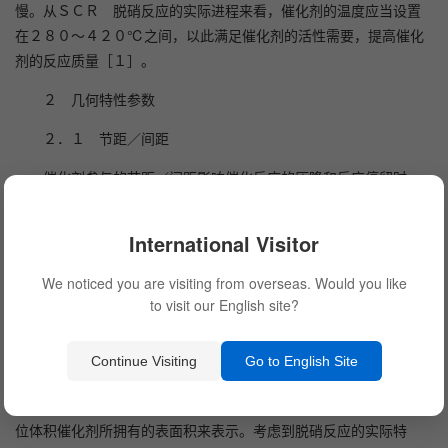
慢。从ＳＣＲ 脱硝反应的实际进程来看，催化剂的温度应当设置
在２８０～４２０℃之间，以此满足催化剂的活性需要，提高催化
剂的反应质量［１］。
２ 几何特性参数
２．１ 节距／间距
催化剂参与的节距／间距影响催化反应的压降和反应停留时
间，对催化剂孔道的通畅性也产生了直接的影响。基于催化剂的特
点和催化剂的反应需要，掌握节距／间距的特点，对于提高催化剂
International Visitor
的反应速率和保证催化剂通道不发生堵塞具有重要作用。在实际的
分析中，我们应当掌握催化剂节距／间距的具体数值，并对其数值
We noticed you are visiting from overseas. Would you like
进行分析，规划催化剂的具体节距／间距，使催化剂在反应中能够
to visit our English site?
满足催化需要，提高催化反应效果。
Continue Visiting
Go to English Site
２．２ 比表面积
比表面积主要是指单位质量催化剂所暴露的总表面积，或用单
位体积催化剂所拥有的表面积来表示。考虑到脱硝反应的实际特