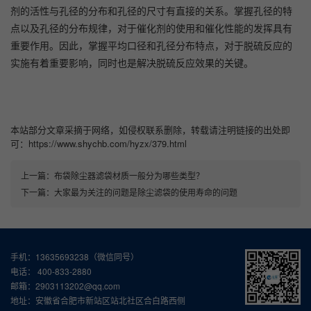
剂的活性与孔径的分布和孔径的尺寸有直接的关系。掌握孔径的特
点以及孔径的分布规律，对于催化剂的使用和催化性能的发挥具有
重要作用。因此，掌握平均口径和孔径分布特点，对于脱硫反应的
实施有着重要影响，同时也是解决脱硫反应效果的关键。
本站部分文章采摘于网络，如侵权联系删除，转载请注明链接的出处即
可：https://www.shychb.com/hyzx/379.html
上一篇：
布袋除尘器滤袋材质一般分为哪些类型？
下一篇：
大家最为关注的问题是除尘滤袋的使用寿命的问题
手机：13635693238（微信同号）
电话： 400-833-2880
邮箱：2903113202@qq.com
地址：安徽省合肥市新站区站北社区合白路西侧