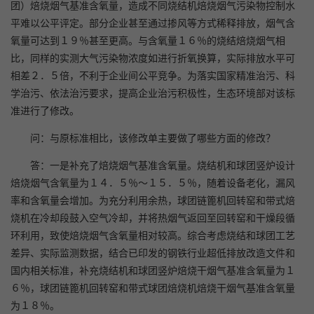
团）焙烧烟气基准含氧量，造成不同烧结机焙烧烟气污染物控制水
平难以公平评定。部分企业甚至通过掺风等方式稀释排放，烟气含
氧量可达到１９％甚至更高。与含氧量１６％的烧结焙烧烟气相
比，同样的实测大气污染物浓度如进行折氧换算，实际排放水平可
相差２．５倍，不利于企业间公平竞争。为落实国家精准治污、科
学治污、依法治污要求，提高企业治污积极性，生态环境部对该标
准进行了修改。
问：与原标准相比，该修改单主要做了哪些方面的修改？
答：一是补充了焙烧烟气基准含氧量。烧结机和球团竖炉设计
焙烧烟气含氧量为１４．５％～１５．５％，随着设备老化，漏风
率和含氧量会增加。为充分利用余热，球团链篦机回转窑和带式焙
烧机在冷却段鼓入空气冷却，并将热烟气返回至回转窑和干燥段循
环利用，致使焙烧烟气含氧量相对较高。综合考虑烧结和球团工艺
差异、实际监测数据，结合已印发的钢铁行业超低排放改造文件和
国内相关标准，补充烧结机和球团竖炉焙烧干烟气基准含氧量为１
６％，球团链篦机回转窑和带式球团焙烧机焙烧干烟气基准含氧量
为１８％。