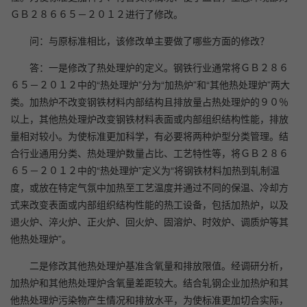
ＧＢ２８６６５－２０１２进行了修改。
问：与原标准相比，该修改单主要做了哪些方面的修改？
答：一是修改了热处理炉的定义。钢铁行业通常将ＧＢ２８６
６５－２０１２中的“热处理炉”分为“加热炉”和“其他热处理炉”两大
类。加热炉不改变钢铁材料内部结构且排放量占热处理炉的９０％
以上，其他热处理炉改变钢铁材料表面或内部组织结构性能，排放
量相对较小。为使标准更加科学，有必要将两种炉型分类管理。结
合行业通用分类、热处理炉数量占比、工艺特性等，将ＧＢ２８６
６５－２０１２中的“热处理炉”定义为“将钢铁材料加热到轧制温
度，或放在特定气氛中加热至工艺温度并通过不同的保温、冷却方
式来改变表面或内部组织结构性能的热工设备，包括加热炉，以及
退火炉、淬火炉、正火炉、回火炉、固溶炉、时效炉、调质炉等其
他热处理炉”。
二是修改其他热处理炉基准含氧量和排放限值。经调研分析，
加热炉和其他热处理炉含氧量差距较大。结合轧钢企业加热炉和其
他热处理炉污染物产生情况和排放水平，为使标准更加切合实际，