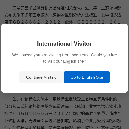
二是完善了监测分析方法标准相关要求。近几年，生态环境部
发布实施了多项固定源大气污染物监测分析方法标准，其中很多适
用于ＧＢ２８６６２－２０１２。此外，ＧＢ２８６６２－２０１
２规范性引用文件和监测方法标准编号规定了年号，标准中污染物
项目不能采用最新版本的监测方法标准。为此，这次修改删除规范
International Visitor
性引用文件和表５中监测方法标准编号的年号，并增加了５．８条
“现行国家污染物监测方法标准以及本修改单实施后发布的国家污染
We noticed you are visiting from overseas. Would you like
物监测方法标准，如适用性满足要求，同样适用于本标准相应污染
to visit our English site?
物的测定”的规定。
关于《轧钢工业大气污染物排放标准》修改单
Continue Visiting
Go to English Site
问：该标准修订的背景和必要性是什么？
答：在该标准实施中，钢铁行业反映受工艺特点等条件制约，
部分敞口式轧钢热处理炉含氧量远高于《轧钢工业大气污染物排放
标准》（ＧＢ２８６６５－２０１２）规定的基准含氧量，造成企
业达标困难，无法全面实现超低排放，影响了企业污染治理的积极
性。为使标准更加科学、符合实际情况、便于监管，生态环境部对