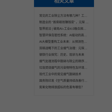
相关文章
常见的工业除尘方法有哪几种？工业除尘方法
制造业的 “首席碳效赚钱官” ，元琛 AI 让···
智界前沿 | 破局AI×工业4.0融合困境，双智···
智慧环保岛管控系统：AI驱动的高效环保治理···
AI大模型重构工业未来：从预测性维护到碳中···
双碳战略下的工业烟气治理：元琛科技的创新···
钢铁行业探究：历史、现状与未来
烟气处理流程中脱硝与除尘的顺序及其重要性
垃圾焚烧烟气的污染物特性及环境影响分析
现代工业中的常见烟气脱硝技术
国务院印发《空气质量持续改善行动计划》
氮氧化物排放超标的危害有哪些？