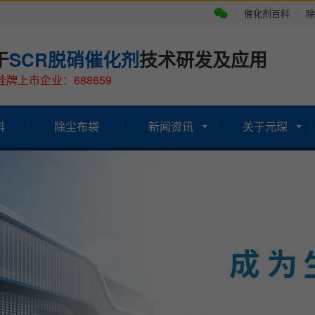
|
催化剂百科
|
除
于
SCR脱硝催化剂
技术研发及应用
牌上市企业：688659
科
除尘布袋
新闻资讯
关于元琛