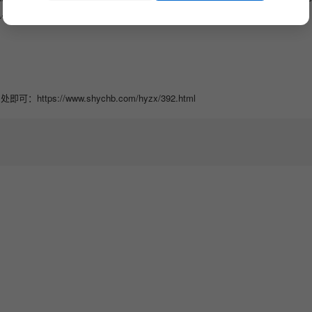
钒、钨等重金属有害成分），也是一种资源，通过再生处理可以重复使用
。
//www.shychb.com/hyzx/392.html