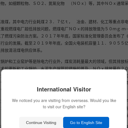
染物，如细颗粒物、ＳＯ２、氮氧化物 （ＮＯｘ）等，其中ＮＯｘ通常
标准煤，其中电力行业耗煤２３．７亿ｔ， 冶金、建材、化工等重点非
重视燃煤电厂超低排放问题，燃煤电厂ＮＯｘ的排放限值为５０ｍｇ·ｍ
范了燃煤污染防治方案。２０１７年年底，国家标准化管理委员会发布了
煤行业的发展。截至２０１９年年底，全国火电装机容量１１．９０５５
低排放清洁煤电供应体系。
业锅炉和工业窑炉等是除电力行业外，煤炭消耗量最大的领域，但其排放
技术的更新和工业锅炉、水泥生产端管控措施的普及，ＮＯｘ排放量在２
行业的ＮＯｘ排放标准，并加强了排放管理。２０１９年，我国钢铁行业
６％。据统计，２０１９年钢铁行业拟建、新建的超低排放项目中，脱硝
International Visitor
０％。由此可见，ＳＣＲ脱硝技术正在非电燃煤行业中逐步推广。
We noticed you are visiting from overseas. Would you like
原法（ＮＳＣＲ）、选择性非催化还原法（ＳＮＣＲ）、催化氧化法、电
to visit our English site?
日本的Ｓｈｉｍｏｎｅｓｋｉ电厂，并扩展到欧洲、美国等发达国家和一
００ ℃）、处理设备紧凑、运行可靠等特点，被认为是最佳的固定源脱
Continue Visiting
Go to English Site
式脱硝催化剂受使用寿命的影响，一般３～５年就要更换，预计未来我国