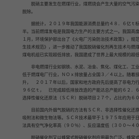
脱硝主要发生在燃煤行业，煤燃烧会产生大量的空气污
脱除。
据统计，２０１９年我国能源消费总量约４８．６亿ｔ
半。当前燃煤发电是我国电力生产的主要方式之一。我国高度
１月，环境保护部出台了《火电厂污染防治技术政策》，规
生技术规范》，进一步推动了我国脱硝催化剂再生技术与燃
煤电机组已实现超低排放，我国建成了世界上最大规模的超
非电燃煤行业如钢铁、水泥、冶金、焦化、煤化工、工
低于燃煤电厂行业，ＮＯｘ排放量占全国３／４以上。随着
升， ２０１７年以后，国家和地方政府先后提高了非电力
９６亿ｔ， 已完成超低排放改造的产能达总产能的６２．
选择性催化还原法（ＳＣＲ）脱硝项目２７个，占比约为６
目前国内外烟气脱硝的方法有ＳＣＲ、非选择性催化还
吸附法和微生物法等。ＳＣＲ技术最早于１９７５年应用于
法具有空气净化率高（９０％）、反应温度低（３００～４
脱硝催化剂又以蜂窝式脱硝催化剂应用最为广泛。蜂窝