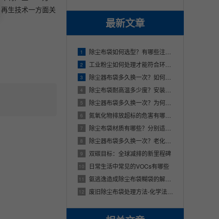
。再生技术一方面关
最新文章
除尘布袋如何选型？有哪些注意事项？
1
工业粉尘如何处理才能符合环保要求？
2
除尘器布袋多久换一次？如何防止布袋破损？
3
除尘布袋耐高温多少度？安装时有哪些注意事项？
4
除尘器布袋多久换一次？为何会频繁更换？
5
氮氧化物排放超标的危害有哪些？
6
除尘布袋材质有哪些？分别适用于哪些场合？
7
除尘器布袋多久换一次？老化的原因有哪些？
8
双碳目标：全球减排的新里程碑
9
日常生活中常见的VOCs有哪些
10
氨逃逸造成除尘布袋糊袋的解决措施
11
废旧除尘布袋处理方法-化学法（下）
12