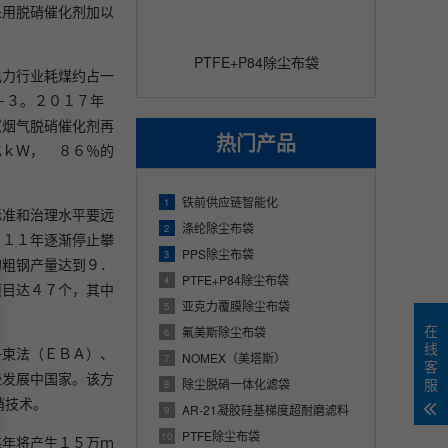
采用脱硝催化剂加以
PTFE+P84除尘布袋
电力行业耗煤约占一
－３。２０１７年
《烟气脱硝催化剂再
热门产品
亿ｋＷ， ８６％的
铁前供应链智能化
1
标准和治理水平要远
涤纶除尘布袋
2
０１１年逐渐停止攀
PPS除尘布袋
3
的粗钢产量达到９．
PTFE+P84除尘布袋
4
项目达４７个，其中
亚克力覆膜除尘布袋
5
在
氟美斯除尘布袋
6
线
子束法（ＥＢＡ）、
NOMEX（美塔斯）
7
客
些发展中国家。该方
服
除尘脱硝一体化滤袋
8
硝技术。
AR-21凝胶硅基梯度超耐磨滤料
9
PTFE除尘布袋
10
每年将产生１５万ｍ