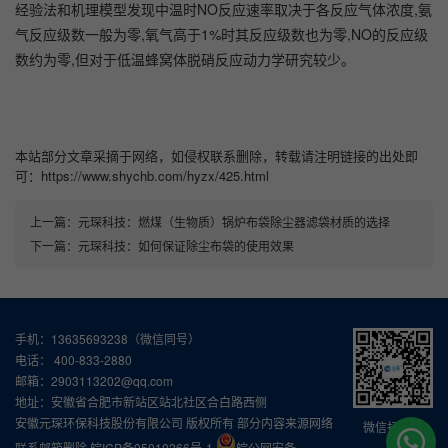
经验法和机理模型发现中温时NO反应速率取决于各反应气体浓度,氨
气反应级数一般为零,氧气高于1%时其反应级数也为零,NO的反应级
数约为零,但对于低温蜂窝体脱硝反应动力学研究较少。
本站部分文章采摘于网络，如侵权联系删除，转载请注明链接的出处即
可：https://www.shychb.com/hyzx/425.html
上一篇：
元琛科技：燃煤（生物质）锅炉布袋除尘器滤袋材质的选择
下一篇：
元琛科技：如何保证除尘布袋的使用效果
手机：13635693238（微信同号）
电话： 400-833-2880
邮箱：2903113202@qq.com
地址：安徽省合肥市新站区站北社区合白路西侧
安徽元琛环保科技股份有限公司 版权所有 部分内容来源网络
微信扫一扫
联系邮箱删除
皖ICP备05010266号-1
皖公网安备