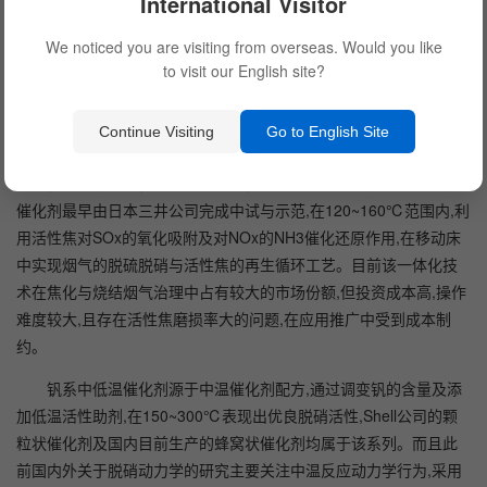
International Visitor
提出了新的要求。以我国现有钢铁行业为例,其中的焦化、烧结烟气
中NOx排放量占整个行业的50%以上,且烟气排放温度低于300℃,难
We noticed you are visiting from overseas. Would you like
以采用传统中温脱硝催化剂。2018年开始启动钢铁行业的超低排放
to visit our English site?
改造,要求NOx排放值低于100 mg/m3,重点区域低于50 mg/m3,这对
中低温烟气脱硝催化剂的应用技术提出了新的要求。
Continue Visiting
Go to English Site
国内开展中低温烟气脱硝催化剂研究报道比较多,主要涵盖了锰
系催化剂、钒系催化剂及活性焦催化剂体系。活性焦低温脱硫脱硝
催化剂最早由日本三井公司完成中试与示范,在120~160℃范围内,利
用活性焦对SOx的氧化吸附及对NOx的NH3催化还原作用,在移动床
中实现烟气的脱硫脱硝与活性焦的再生循环工艺。目前该一体化技
术在焦化与烧结烟气治理中占有较大的市场份额,但投资成本高,操作
难度较大,且存在活性焦磨损率大的问题,在应用推广中受到成本制
约。
钒系中低温催化剂源于中温催化剂配方,通过调变钒的含量及添
加低温活性助剂,在150~300℃表现出优良脱硝活性,Shell公司的颗
粒状催化剂及国内目前生产的蜂窝状催化剂均属于该系列。而且此
前国内外关于脱硝动力学的研究主要关注中温反应动力学行为,采用