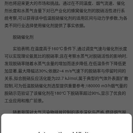
剂也将迎来更大的市场和挑战。通过在不同温度、烟气流速、催化
剂长度和水蒸气含量下对已产业化的蜂窝催化剂的脱硝活性进行系
统考察,可以获得该中低温脱硝催化剂的适用区间与动力学参数,为各
类不同行业选择使用催化剂提供了事实依据。
脱硝催化剂
实验表明,在温度高于160℃条件下,通过调变气速与催化剂长度
可以实现理论氨氮比的脱硝率;且在考察水蒸气对脱硝活性的影响时,
发现脱硝率随着水蒸气含量的增加而逐步降低,在低温条件下降低更
加显著,最大降幅达30%;依据2~4 m/s气速下的脱硝率与停留时间的
关系,拟合脱硝反应活化能为22.7 kJ/mol,属于典型的气体外表面扩散
控制,可为低温脱硝催化剂选型提供重要参考;180000 m3/h烟气量的
脱硝示范验证了该催化剂在180℃下脱硝率超过90%,显示了优良的
工业应用和推广前景。
随着我国对大气污染物排放控制的逐步深化与严格,燃烧烟气脱
硝逐步从电力行业向非电行业转移。中国大量的工业燃烧烟气存在
排放温度低、量大面广、烟气条件复杂等特征,对催化剂与脱硝技术