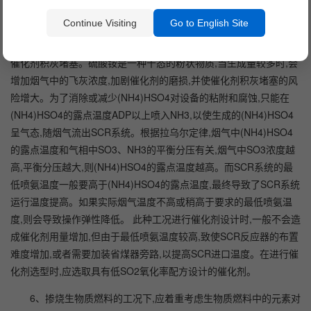
SO3会和还原剂氨NH3 反 应 生 成 (NH4)HSO4(ABS) 和
Continue Visiting
Go to English Site
(NH4)2SO4(AS)。硫酸氢铵是一种极其粘稠的物质,粘附在设备表面
极难清除。如果粘附在催化剂表面,又会继续粘附飞灰颗粒,导致SCR
催化剂积灰堵塞。硫酸铵是一种干态的粉状物质,当生成量较多时,会
增加烟气中的飞灰浓度,加剧催化剂的磨损,并使催化剂积灰堵塞的风
险增大。为了消除或减少(NH4)HSO4对设备的粘附和腐蚀,只能在
(NH4)HSO4的露点温度ADP以上喷入NH3,以使生成的(NH4)HSO4
呈气态,随烟气流出SCR系统。根据拉乌尔定律,烟气中(NH4)HSO4
的露点温度和气相中SO3、NH3的平衡分压有关,烟气中SO3浓度越
高,平衡分压越大,则(NH4)HSO4的露点温度越高。而SCR系统的最
低喷氨温度一般要高于(NH4)HSO4的露点温度,最终导致了SCR系统
运行温度提高。如果实际烟气温度不高或稍高于要求的最低喷氨温
度,则会导致操作弹性降低。 此种工况进行催化剂设计时,一般不会造
成催化剂用量增加,但由于最低喷氨温度较高,致使SCR反应器的布置
难度增加,或者需要加装省煤器旁路,以提高SCR进口温度。在进行催
化剂选型时,应选取具有低SO2氧化率配方设计的催化剂。
6、掺烧生物质燃料的工况下,应着重考虑生物质燃料中的元素对