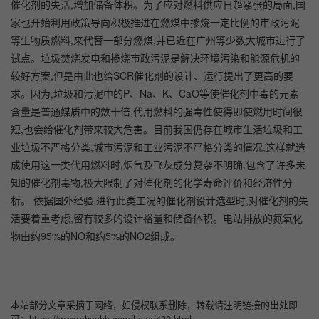
催化剂的失活,增加储备体积。为了应对燃料供应日趋紧张的局面,国
家也开始利用政策导向积极推进在燃煤中掺烧一定比例的市政污泥
等生物质燃料,来代替一部分燃煤,并已近在广州等少数大城市进行了
试点。垃圾焚烧发电和掺烧市政污泥是解决环境污染和能源危机的
较好方案,但是由此也给SCR催化剂的设计、运行提出了更高的要
求。因为,垃圾和污泥中的P、Na、K、CaO等使催化剂中毒的元素
含量是普通媒质中的数十倍,代用燃料的强毒性使得即使燃用时间很
短,也会给催化剂带来较大危害。目前我国仍存在城市生活垃圾和工
业垃圾不严格分类,城市污泥和工业污泥不严格分类的情况,这样就造
成使用这一类代用燃料时,烟气及飞灰成分复杂不明确,包含了许多未
知的催化剂毒物,极大限制了对催化剂的化学寿命评价和经济性分
析。 依据国外经验,进行此类工况的催化剂设计选型时,对催化剂的失
活要着重考虑,留有较多的设计裕量和储备体积。电站排放的氮氧化
物由约95%的NO和约5%的NO2组成。
本站部分文章采摘于网络，如侵权联系删除，转载请注明链接的出处即
可：https://www.shychb.com/hyzx/430.html