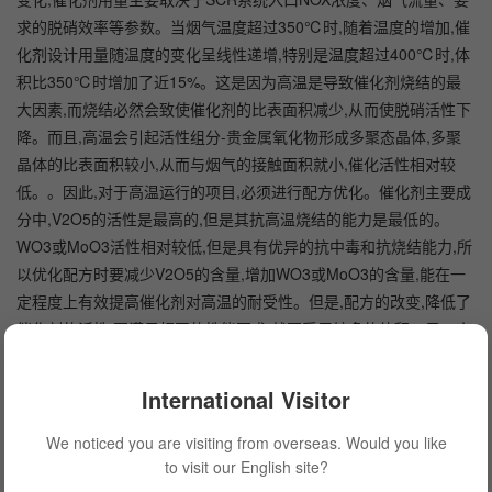
求的脱硝效率等参数。当烟气温度超过350℃时,随着温度的增加,催
化剂设计用量随温度的变化呈线性递增,特别是温度超过400℃时,体
积比350℃时增加了近15%。这是因为高温是导致催化剂烧结的最
大因素,而烧结必然会致使催化剂的比表面积减少,从而使脱硝活性下
降。而且,高温会引起活性组分-贵金属氧化物形成多聚态晶体,多聚
晶体的比表面积较小,从而与烟气的接触面积就小,催化活性相对较
低。。因此,对于高温运行的项目,必须进行配方优化。催化剂主要成
分中,V2O5的活性是最高的,但是其抗高温烧结的能力是最低的。
WO3或MoO3活性相对较低,但是具有优异的抗中毒和抗烧结能力,所
以优化配方时要减少V2O5的含量,增加WO3或MoO3的含量,能在一
定程度上有效提高催化剂对高温的耐受性。但是,配方的改变,降低了
催化剂的活性,要满足相同的性能要求,就要采用较多的体积。另一方
面,在高温中催化剂失活加快,还必须留有较充足的催化剂储备体积。
这两个因素共同作用,最后导致高温项目的催化剂用量一般都较多。
International Visitor
5、在高硫份工况下,应特别注意硫胺的生成,防止催化剂的中毒
We noticed you are visiting from overseas. Would you like
和下游设备的堵塞;燃用高硫份煤种时,会导致烟气中SO2含量增加,即
to visit our English site?
使仍能保持1%的SO2氧化率,但是氧化生成的SO3总量仍会较高。