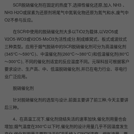
SCR脱硝催化剂在固定的热度下,选择性催化还原,加入 NH3 、
NH3·H2O或尿素为还原剂将尾气中氮氧化物还原为氮气和水,废气中
O2不参与反应。
在SCR中使用的脱硝催化剂大多以TiO2为载体,以V2O5或
V2O5-WO3或V2O5-MoO3为活性成分,制成蜂窝式、板式或波纹式
三种类型。应用于烟气脱硝中的SCR脱硝催化剂可分为高温催化剂
(345℃～590℃)、中温催化剂(260℃～380℃)和低温催化剂(80℃
～300℃), 不同的催化剂适宜的反应温度不同。元琛科技可根据客户
要求设计、生产高、中、低温脱硝催化剂,并已在电力行业、非电行
业广泛应用。
脱硝催化剂
针对脱硝催化剂的选型与设计,前面主要讲了前三种,今天主要讲
后三种。
4、在高温工况下,催化剂烧结失活的速率加快,催化剂用量也会
增加;烟气温度在350℃以下时,催化剂的设计用量几乎不因温度发生
变化,催化剂用量主要取决于SCR系统入口NOX浓度、烟气流量、要