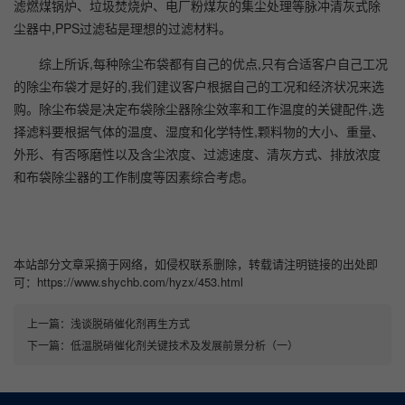
滤燃煤锅炉、垃圾焚烧炉、电厂粉煤灰的集尘处理等脉冲清灰式除
尘器中,PPS过滤毡是理想的过滤材料。
综上所诉,每种除尘布袋都有自己的优点,只有合适客户自己工况
的除尘布袋才是好的,我们建议客户根据自己的工况和经济状况来选
购。除尘布袋是决定布袋除尘器除尘效率和工作温度的关键配件,选
择滤料要根据气体的温度、湿度和化学特性,颗料物的大小、重量、
外形、有否啄磨性以及含尘浓度、过滤速度、清灰方式、排放浓度
和布袋除尘器的工作制度等因素综合考虑。
本站部分文章采摘于网络，如侵权联系删除，转载请注明链接的出处即
可：https://www.shychb.com/hyzx/453.html
上一篇：
浅谈脱硝催化剂再生方式
下一篇：
低温脱硝催化剂关键技术及发展前景分析（一）