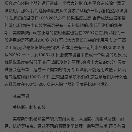
都会对布袋除尘器的运行造成一个很大的影响,甚至会造成除尘器无
法使用。那么,我们选择温度要多少度才合适呢?一般我们在选取温度
时,进风口的温度在160º-200º之间,如果温度过高,会造成除尘器布袋
的碳化,因为除尘布袋耐高温是有一定的极限的,像我们常用的氟美
斯、美塔斯或pps,它正常的使用温度也就在225℃左右,所以我们一
般选用的是不超过200℃,这样可以大大延长布袋的使用寿命,对于高
温工况,无论是熔炼炉还是锅炉, 它本身是有一定的水气的,如果温度
从200℃ 一下子到100℃以下,会使布袋当中造成一个糊袋的现象,也
就是说温度突然低了,由于热胀冷缩的原理 ,会吸出大量的水分 ,温度
过低会在布袋上造成一个糊袋的情况,所以温度不能选用过低 。因为
烟气温度降到100℃以下 ,正常温度是吃不消的,这就是我们为什么会
选择温度在160℃-200℃进入除尘器的温度是比较合适的。
除尘布袋
美塔斯针刺毡布袋
美塔斯针刺毡除尘布袋具有耐高温、高强度、抗酸碱腐蚀、耐
磨、抗折等特点。经过不同的表面化学处理与后整理技术,还具有易