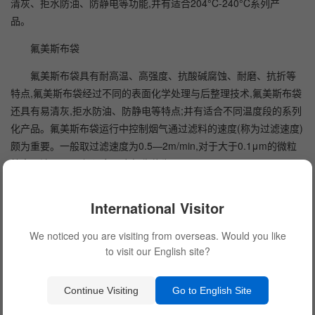
清灰、拒水防油、防静电等功能,并有适合204°C-240°C系列产
品。
氟美斯布袋
氟美斯布袋具有耐高温、高强度、抗酸碱腐蚀、耐磨、抗折等
特点,氟美斯布袋经过不同的表面化学处理与后整理技术,氟美斯布袋
还具有易清灰,拒水防油、防静电等特点;并有适合不同温度段的系列
化产品。氟美斯布袋运行中控制烟气通过滤料的速度(称为过滤速度)
颇为重要。一般取过滤速度为0.5—2m/min,对于大于0.1μm的微粒
效率可达99%以上,设备阻力损失约为980—I470Pa。
氟美斯布袋与玻璃纤维布袋相比,氟美斯布袋的耐磨性、抗折性
International Visitor
及剥离强度有明显的提高,可承担高过滤负荷。氟美斯布袋过滤速度
可达1.0m/min,运行阻力低。氟美斯布袋与合成化纤耐高温除尘布袋
We noticed you are visiting from overseas. Would you like
相比,克服了化纤除尘布袋伸长率大、变形大、耐温低、耐腐蚀性差
to visit our English site?
的弱点;并且氟美斯布袋尺寸稳定性、强度更好,并且价格低于其它耐
高温化学纤维。氟美斯布袋广泛应用于钢铁、冶炼、化工、炭黑、
Continue Visiting
Go to English Site
建材、电力等部门。