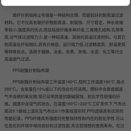
玻纤针刺毡布袋
玻纤针刺毡除尘布袋是一种结构合理、性能较好的耐高温过滤
材料。它不仅具有玻纤织物耐高温、耐腐蚀、尺寸稳定、伸长收缩
率较小,强度高的优点,而且毡层纤维承单纤维,三维微孔结构,孔隙率
高,对气体过滤阻力小,是一种较高速、高效的高温过滤材料。与其它
耐高温化纤毡相比,具有价格低、运行阻力低,过滤精度高、耐温更高
等特殊优点。适用于钢铁、冶金、炭黑、发电、水泥、化工等行业
高温烟气过滤。
PPS耐酸针刺毡布袋
PPS耐酸针刺毡布袋工作温度160℃,短时工作温度190℃,熔点
285℃。含氧量在15%或以下的场合均可适用。燃料中含硫或烟道
气中含硫的氧化物,现已证明其是抗酸碱腐蚀、抗化学性很强的纤
维。烟道中含湿气的场合。在温度190℃~232℃工矿条件下,气布比
高达5:1做线上清灰及气布比6:1作离线清灰时,PPS滤袋具有优异的
性能纪录。PPS纤维具有强度的完整保持性和内在的耐化学性,可以
在恶劣的环境中保持良好的过滤性能,并达到理想的使用寿命。在过