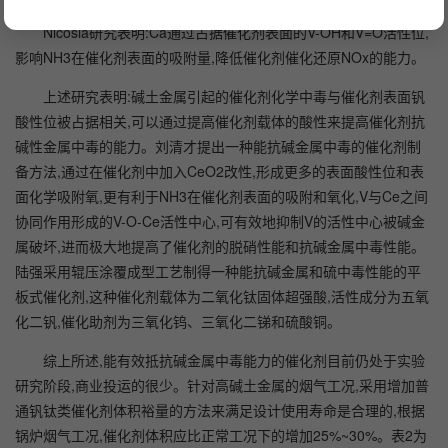
Nicosia研究表明:Ca通过占据催化剂表面的V-OH和V=O活性位,
影响NH3在催化剂表面的吸附量,降低催化剂催化还原NOx的能力。
上述研究表明:碱土金属引起的催化剂化学中毒与催化剂表面钒
酸性位被占据相关,可以通过提高催化剂载体的酸性来提高催化剂抗
碱性金属中毒的能力。刘清才提出一种能抗碱金属中毒的催化剂制
备方法,通过在催化剂中加入CeO2改性,形成更多的表面酸性位和表
面化学吸附氧,更有利于NH3在催化剂表面的吸附和氧化,V与Ce之间
协同作用形成的V-O-Ce活性中心,可有效地抑制V的活性中心被碱金
属破坏,进而极大地提高了催化剂的脱硝性能和抗碱金属中毒性能。
陆强采用辊压涂覆成型工艺制得一种能抗碱金属和硫中毒性能的平
板式催化剂,这种催化剂载体为二氧化钛固体超强酸,活性成分为五氧
化二钒,催化助剂为三氧化钨、三氧化二锑和硫酸铜。
综上所述,能有效抵抗碱金属中毒能力的催化剂目前仍处于实验
研究阶段,商业投运的很少。针对高碱土金属的烟气工况,采用增加普
通钒钛类催化剂体积裕量的方法来满足设计使用寿命是合理的,根据
锅炉烟气工况,催化剂体积应比正常工况下的增加25%~30%。表2为