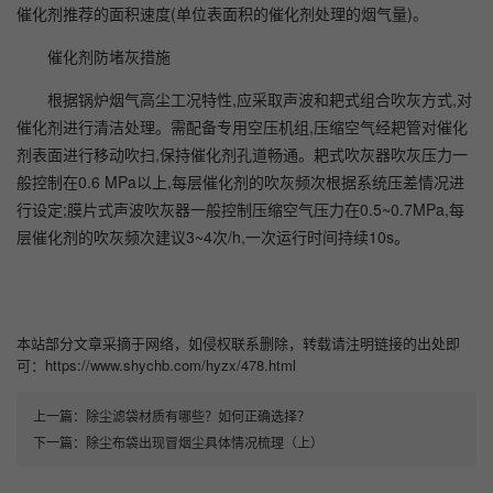
催化剂推荐的面积速度(单位表面积的催化剂处理的烟气量)。
催化剂防堵灰措施
根据锅炉烟气高尘工况特性,应采取声波和耙式组合吹灰方式,对
催化剂进行清洁处理。需配备专用空压机组,压缩空气经耙管对催化
剂表面进行移动吹扫,保持催化剂孔道畅通。耙式吹灰器吹灰压力一
般控制在0.6 MPa以上,每层催化剂的吹灰频次根据系统压差情况进
行设定;膜片式声波吹灰器一般控制压缩空气压力在0.5~0.7MPa,每
层催化剂的吹灰频次建议3~4次/h,一次运行时间持续10s。
本站部分文章采摘于网络，如侵权联系删除，转载请注明链接的出处即
可：https://www.shychb.com/hyzx/478.html
上一篇：
除尘滤袋材质有哪些？如何正确选择？
下一篇：
除尘布袋出现冒烟尘具体情况梳理（上）