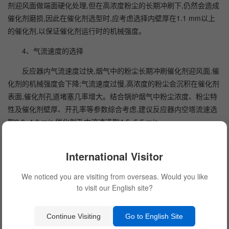
剂迎风面做端面硬化处理,但在高浓度粉尘的长期冲刷下,仍然会造成
催化剂磨损,因此在催化剂选型时,应考虑选择内壁厚在1.1 mm以上
的催化剂,以保证催化剂运行时的机械强度。
4、气流速度的选择
反应器内气流速度过快,烟气中的粉尘长期冲刷催化剂迎风面,催
化剂的机械强度会下降;气流速度过慢,高浓度的粉尘会沉积在催化剂
表面,催化剂孔道堵塞几率增大。结合锅炉烟气中粉尘浓度、粉尘特
性及催化剂壁厚、开孔率等参数综合考虑,建议反应器内空塔流速选
取3.0~4.0 m/s,催化剂孔内流速选取4.5~5.5 m/s。
5、 催化剂体积的选择
International Visitor
锅炉烟气中如果含有较高的碱土金属CaO,CaO会造成催化剂中
毒,导致催化剂活性下降,脱硝效率降低。Stobert研究发现,SCR催化
We noticed you are visiting from overseas. Would you like
剂中CaO含量越高,对催化剂的毒化作用越大,他指出CaO和SO3反应
to visit our English site?
生成的CaSO4沉积在催化剂表面,之后在高温及长期积累下发生颗粒
团聚并不断长大,导致CaSO4体积膨胀,堵塞催化剂孔道,导致活性位
Continue Visiting
Go to English Site
不能参与反应,催化剂活性下降。