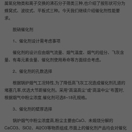
属氧化物类和离子交换的沸石分子筛类三种,也介绍了按形状可分为
蜂窝式、波纹式、平板式三种。今天我们继续介绍催化剂性能要
求。
脱硝催化剂
1、催化剂设计需考虑事项
催化剂的设计应由烟气流量、烟气温度、烟气的组分、飞灰含
量、有毒元素含量、催化剂使用寿命等方面综合考虑。
2、催化剂的孔数选择
根据锅炉烟气工况特性,为了降低高飞灰工况造成催化剂孔道的
堵塞几率,优选大节距催化剂。采用“高温高尘”或“高温中尘”布置时,
根据烟气中粉尘浓度,催化剂可选8~18孔规格。
3、催化剂的壁厚选择
锅炉烟气中粉尘浓度高,粉尘主要由CaO、未煅烧分解的
CaCO3、SiO2、Al2O3等物质组成,市面上的催化剂产品均会对催化