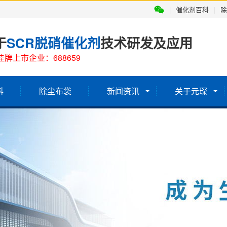
|
催化剂百科
|
除
于
SCR脱硝催化剂
技术研发及应用
牌上市企业：688659
科
除尘布袋
新闻资讯
关于元琛