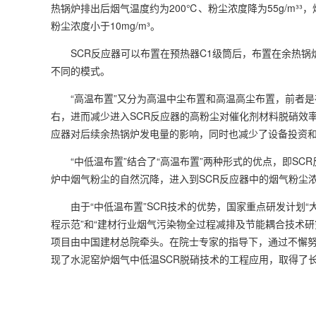
热锅炉排出后烟气温度约为200℃、粉尘浓度降为55g/m³
粉尘浓度小于10mg/m³。
SCR反应器可以布置在预热器C1级筒后，布置在余热锅
不同的模式。
“高温布置”又分为高温中尘布置和高温高尘布置，前者是在
右，进而减少进入SCR反应器的高粉尘对催化剂材料脱硝效
应器对后续余热锅炉发电量的影响，同时也减少了设备投资和
“中低温布置”结合了“高温布置”两种形式的优点，即S
炉中烟气粉尘的自然沉降，进入到SCR反应器中的烟气粉尘浓度
由于“中低温布置”SCR技术的优势，国家重点研发计划
程示范”和“建材行业烟气污染物全过程减排及节能耦合技术
项目由中国建材总院牵头。在院士专家的指导下，通过不懈努力
现了水泥窑炉烟气中低温SCR脱硝技术的工程应用，取得了