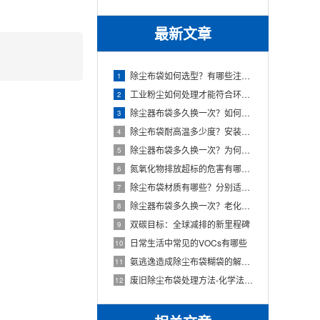
最新文章
除尘布袋如何选型？有哪些注意事项？
1
工业粉尘如何处理才能符合环保要求？
2
除尘器布袋多久换一次？如何防止布袋破损？
3
除尘布袋耐高温多少度？安装时有哪些注意事项？
4
除尘器布袋多久换一次？为何会频繁更换？
5
氮氧化物排放超标的危害有哪些？
6
除尘布袋材质有哪些？分别适用于哪些场合？
7
除尘器布袋多久换一次？老化的原因有哪些？
8
双碳目标：全球减排的新里程碑
9
日常生活中常见的VOCs有哪些
10
氨逃逸造成除尘布袋糊袋的解决措施
11
废旧除尘布袋处理方法-化学法（下）
12