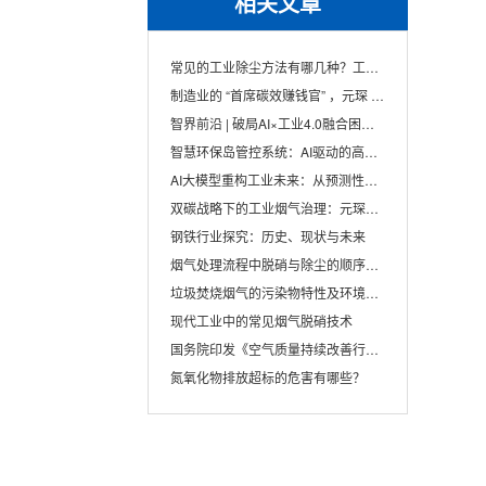
相关文章
常见的工业除尘方法有哪几种？工业除尘方法
制造业的 “首席碳效赚钱官” ，元琛 AI 让···
智界前沿 | 破局AI×工业4.0融合困境，双智···
智慧环保岛管控系统：AI驱动的高效环保治理···
AI大模型重构工业未来：从预测性维护到碳中···
双碳战略下的工业烟气治理：元琛科技的创新···
钢铁行业探究：历史、现状与未来
烟气处理流程中脱硝与除尘的顺序及其重要性
垃圾焚烧烟气的污染物特性及环境影响分析
现代工业中的常见烟气脱硝技术
国务院印发《空气质量持续改善行动计划》
氮氧化物排放超标的危害有哪些？