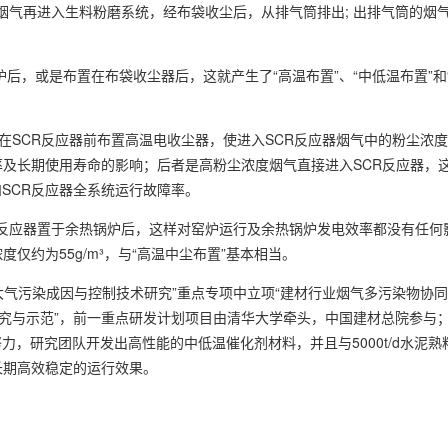
³，烟气再进入生料粉磨系统，经布袋收尘后，从排气筒排出; 出排气筒的烟气
炉后，或是布置在布袋收尘器后，这就产生了“高温布置”、“中低温布置”和
SCR反应器前布置高温电收尘器，使进入SCR反应器烟气中的粉尘浓度下降
率及长期使用寿命的影响；后者是高粉尘浓度烟气直接进入SCR反应器，这
SCR反应器全系统运行故障率。
CR反应器置于余热锅炉后，这样对窑炉运行及余热锅炉发电效率都没有任
仅约为55g/m³，与“高温中尘布置”基本相当。
“大气污染成因与控制技术研究”重点专项中立项“建材行业烟气多污染物协
研究与示范”，前一重点研发计划项目由清华大学牵头，中国建材总院参与
，研究团队开发出高性能的中低温催化剂材料，并且与5000t/d水泥熟
长期高效稳定的运行效果。