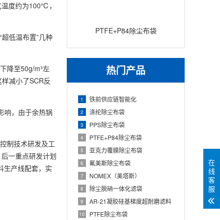
温度约为100℃，
PTFE+P84除尘布袋
“超低温布置”几种
热门产品
至50g/m³左
样减小了SCR反
铁前供应链智能化
1
何影响，由于余热锅
涤纶除尘布袋
2
PPS除尘布袋
3
PTFE+P84除尘布袋
4
同控制技术研发及工
亚克力覆膜除尘布袋
5
；后一重点研发计划
在
氟美斯除尘布袋
6
料生产线配套，实
线
NOMEX（美塔斯）
7
客
服
除尘脱硝一体化滤袋
8
AR-21凝胶硅基梯度超耐磨滤料
9
PTFE除尘布袋
10