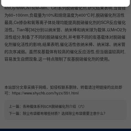
理的多壁碳纳米管(MWCNTs)为载体,采用等体积浸渍法制备得到
MxOy/MWCNTs(M=Mn、Ce)系列脱硝催化剂,研究结果表明,当管径
为60~100nm,负载量为10%和焙烧温度为400℃时,脱硝催化剂活性
最高,Ce掺杂和氧等离子体处理均能提高脱硝催化剂的SCR反应催化
活性。Tian等[36]分别以纳米管、纳米棒和纳米球为载体,以MnO2为
活性组分,制备了不同的脱硝催化剂,并考察不同的炭基载体对脱硝催
化剂催化活性的影响,结果表明,催化活性依纳米棒、纳米球、纳米管
的次序减弱。虽然炭基载体有较高的催化反应活性,但当烟温较高时,
容易发生自燃现象,这一特点限制了炭基脱硝催化剂的使用。
本站部分文章采摘于网络，如侵权联系删除，转载请注明链接的出处即
可：https://www.shychb.com/hyzx/551.html
上一篇：
各种载体系列SCR脱硝催化剂介绍（六）
下一篇：
除尘布袋都有哪些材质？选择除尘布袋需要注意什么？