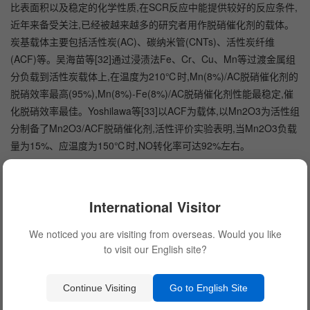
比表面积以及稳定的化学性质,在SCR反应中能提供较好的反应条件,
近年来备受关注,已经被越来越多的研究者用作脱硝催化剂的载体。
炭基载体主要包括活性炭(AC)、碳纳米管(CNTs)、活性炭纤维
(ACF)等。吴海苗等[32]通过浸渍法Fe、Cr、Cu、Mn等过渡金属组
分负载到活性炭载体上,在温度为210℃时,Mn(8%)/AC脱硝催化剂的
脱硝效率最高(95%),Mn(8%)-Fe(8%)/AC脱硝催化剂性能最稳定,催
化脱硝效率最佳。Yoshilawa等[33]以ACF为载体,以Mn2O3为活性组
分制备了Mn2O3/ACF脱硝催化剂,活性评价实验表明,当Mn2O3负载
量为15%、应温度为150℃时,NO转化率可达92%左右。
通过浸渍法制备了MnOx/AC脱硝催化剂,实验结果表明,在200℃
以下时,脱硝催化剂上NO转化率可达到90%以上,并且MnOx/AC脱硝
International Visitor
催化剂里掺杂Ce元素时,脱硝催化剂的活性有了显著的提高。刘清等
[12]采用超声法将MnOx-CeO2负载到经硝酸处理后的聚苯硫醚
We noticed you are visiting from overseas. Would you like
(PPSN)滤料上,制备了MnOx-CeO2/PPSN脱硝催化剂,研究发现,当
to visit our English site?
MnOx-CeO2负载量为296g/m2时,催化温度为130~160℃时,脱硝催
化剂具有较高的NO脱除效率;他们还将Mn-Fe负载到活性AFC[13]上,
Continue Visiting
Go to English Site
温度为200℃的条件下NO转化率可达92%。以经过氧等离子体预处