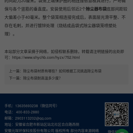
的间距为20厘米。袋笼上端保护圈的相连接依靠模具进行，严苛确
保与各个竖筋的垂直度。安装使用后邻近2个
除尘器布袋
底部间距较
大偏差小于40毫米。整个袋笼相连接完成后，表面层光滑平整、不
存在毛剌，并进行镀锌处理（烧结成品袋式除尘器袋笼喷塑处
理）。
本站部分文章采摘于网络，如侵权联系删除，转载请注明链接的出处即
可：https://www.shychb.com/hyzx/752.html
上一篇：
除尘布袋材质有哪些？如何根据工况挑选除尘布袋
下一篇：
除尘布袋耐高温多少度？
手机：13635693238（微信同号）
电话： 400-833-2880
邮箱：2903113202@qq.com
地址：安徽省合肥市新站区站北社区合白路西侧
安徽元琛环保科技股份有限公司 版权所有 部分内容来源网络
微信扫一扫