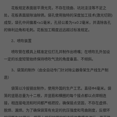
花板规定表面层平滑光亮，不存在挠曲、坑坑洼洼等不足之
处，花板表面层除油除锈。袋孔使用独特的深度加工技术(激光切割)
成型，袋孔中间偏差<±1毫米，孔径公差为<±0.2毫米，并清除各孔
的锋利边角和毛刺。花板加工精度远远超过标准规定。
2、喷吹装置
喷吹管在模具上精准定位打孔并制作出喷嘴；在喷吹孔外加设
一定的长度短管始终保持喷吹气流的角度垂直、不倾斜。
3、袋笼的制作（由全自动专门针对除尘器骨架生产线生产制
造）
袋笼以冷拔钢丝制作，使用外国的生产工艺。直径Φ4毫米。袋
笼的竖筋总量为十二根，并竖筋和横圈的每个接点都以点焊相连
接，相连接电流和时间都严格把控，确保接点坚固，不存在虚焊、
脱焊、漏焊。为了确保袋笼有充足的抗压强度和弯曲刚度，反撑环