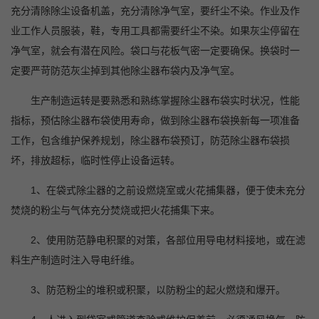
充分清除除尘设备机盖，充分清除净气室，要纤尘不染。作业及作
业工作人员服装，鞋，专用工具都需要纤尘不染。如果灰尘停留在
净气室，就会有潜在风险。袋口与花板气密一定要确保。换袋时一
定要严苛防范灰尘掉到其他除尘器布袋内及净气室。
生产制造运转是要熟悉和熟练掌握除尘器布袋实时状况，性能
指标，预估除尘器布袋使用寿命，做到除尘器布袋换新每一项准备
工作，包含维护保养规划，除尘器布袋预订，防范除尘器布袋损
坏，排放超标，临时性停止设备运转。
1、在袋式除尘器的之前设燃烧室或火花捕集器，便于使未充分
焚烧的粉尘与气体充分焚烧或把火花捕集下来。
2、使用防范静电积聚的对策，各部位用导电材料接地，或在滤
料生产制造时注入导电纤维。
3、防范粉尘的堆积或积聚，以防粉尘的起火燃烧和爆开。