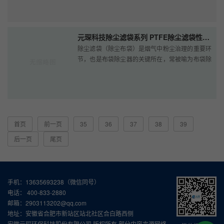
脱硝催化剂失效原因有很多，主···
元琛科技除尘滤袋系列 PTFE除尘滤袋性能介绍
除尘滤袋（除尘布袋）是烟气中粉尘治理的重要环
节，也是布袋除尘器的关键所在，常被喻为布袋除
尘器的心脏。除尘滤袋（除尘布袋）过滤原理主要
是利用滤布纤维的惯性作用将空···
首页
前一页
35
36
37
38
39
后一页
尾页
手机：13635693238（微信同号）
电话： 400-833-2880
邮箱：2903113202@qq.com
地址：安徽省合肥市新站区站北社区合白路西侧
安徽元琛环保科技股份有限公司 版权所有 部分内容来源网络