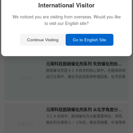
International Visitor
We noticed you are visiting from overseas. Would you like
元琛科技除尘滤袋系列 袋式除尘器过滤原理
to visit our English site?
袋式除尘器是一种干式滤尘装置，利用除尘滤袋的
过滤作用对含尘气体进行过滤。它适用于捕集细
小、干燥、非纤维性粉尘。袋式除尘器的滤尘过程
Continue Visiting
Go to English Site
比较复杂。一般来讲，粉尘粒子在···
元琛科技脱硝催化剂系列 失效催化剂处理方式
脱硝催化剂是ＳＣＲ技术的核心部件，在脱硝系统
运行过程中，催化剂会因各种物理因素、化学因素
的干扰而失活。此时就需要对其进行更换，那么更
换后的失效催化剂该如何处理？···
元琛科技脱硝催化剂系列 从化学角度分析催化剂失效及其应对策略
ＳＣＲ系统中，脱硝催化剂占据重要地位。然而，
催化剂在使用２－３年后，便会因堵塞、中毒等原
因导致失效，进而需要更换新的催化剂。前篇说到