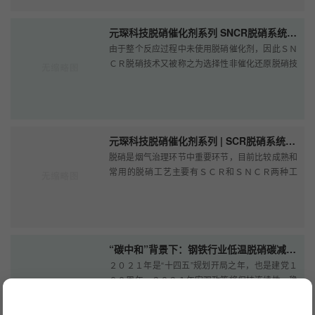
元琛科技脱硝催化剂系列 SNCR脱硝系统分析
由于整个反应过程中未使用脱硝催化剂，因此ＳＮ
ＣＲ脱硝技术又被称之为选择性非催化还原脱硝技
术。前篇我们介绍过ＳＣＲ脱硝系统的组成及影响
因素，那么ＳＮＣＲ脱硝系统又···
元琛科技脱硝催化剂系列 | SCR脱硝系统分析
脱硝是烟气治理环节中重要环节，目前比较成熟和
常用的脱硝工艺主要有ＳＣＲ和ＳＮＣＲ两种工
艺。因为脱硝催化剂的使用，使得ＳＣＲ的脱硝效
率远高于ＳＮＣＲ。本文主要介绍···
“碳中和”背景下：钢铁行业低温脱硝碳减排路径剖析
２０２１年是“十四五”规划开局之年，也是建党１
００周年。２０２１年宏观政策将保持连续性、稳
定性、可持续性。继续实施积极的财政政策和稳健
的货币政策，保持对经济恢复···