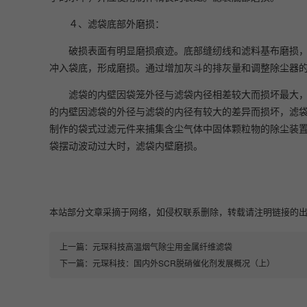
４、滤袋底部外磨损：
破损表面有明显磨损痕迹。底部缝纫线和滤料基布磨损
冲入袋底，形成磨损。通过增加灰斗的排灰量和调整除尘器
滤袋的内壁因袋笼外径与滤袋内径相差较大而损坏最大
的内壁因滤袋的外径与滤袋的内径有较大的差异而损坏，滤
制作的袋式过滤元件来捕集含尘气体中固体颗粒物的除尘装
袋摆动波动过大时，滤袋内壁磨损。
本站部分文章采摘于网络，如侵权联系删除，转载请注明链接的出处即可：https:
上一篇：
元琛科技高温烟气除尘用金属纤维滤袋
下一篇：
元琛科技：国内外SCR脱硝催化剂发展概况（上）