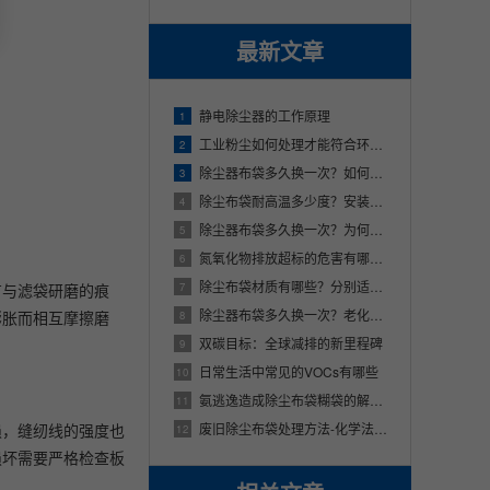
最新文章
静电除尘器的工作原理
1
工业粉尘如何处理才能符合环保要求？
2
除尘器布袋多久换一次？如何防止布袋破损？
3
除尘布袋耐高温多少度？安装时有哪些注意事项？
4
除尘器布袋多久换一次？为何会频繁更换？
5
氮氧化物排放超标的危害有哪些？
6
除尘布袋材质有哪些？分别适用于哪些场合？
7
有与滤袋研磨的痕
除尘器布袋多久换一次？老化的原因有哪些？
膨胀而相互摩擦磨
8
双碳目标：全球减排的新里程碑
9
日常生活中常见的VOCs有哪些
10
氨逃逸造成除尘布袋糊袋的解决措施
11
损，缝纫线的强度也
废旧除尘布袋处理方法-化学法（下）
12
损坏需要严格检查板