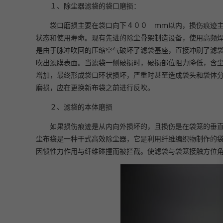
１、除尘器滤袋的袋口磨损：
袋口磨损主要在袋口向下４００ ｍｍ以内，损伤痕迹
状态和使用寿命。现有先进的除尘骨架制造设备，使用高频
是由于脉冲吹回的压缩空气破坏了滤袋基座，直接冲刷了滤
吹出滤膜表面。当滤袋一侧破损时，破损部位阻力降低，含
增加，最终形成袋口环状损坏，严重时甚至造成袋头和袋体
磨损，应在更换新布袋之前进行反吹。
２、滤袋的本体磨损
如果损伤痕迹是从内向外损坏的，且损伤是在袋笼的垂
尘布袋是一种干式高效除尘器，它是利用纤维编织物制作的
因惯性力作用与纤维碰撞而被拦截。使滤袋与袋笼接触方位