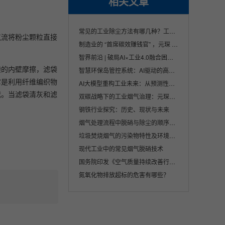
相关文章
常见的工业除尘方法有哪几种？工业除尘方法
气流将粉尘颗粒直接
制造业的 “首席碳效赚钱官” ，元琛 AI 让···
。
智界前沿 | 破局AI×工业4.0融合困境，双智···
袋的内壁摩擦，滤袋
智慧环保岛管控系统：AI驱动的高效环保治理···
它是利用纤维编织物
AI大模型重构工业未来：从预测性维护到碳中···
截。当滤袋清灰和滤
双碳战略下的工业烟气治理：元琛科技的创新···
钢铁行业探究：历史、现状与未来
烟气处理流程中脱硝与除尘的顺序及其重要性
垃圾焚烧烟气的污染物特性及环境影响分析
现代工业中的常见烟气脱硝技术
国务院印发《空气质量持续改善行动计划》
氮氧化物排放超标的危害有哪些？