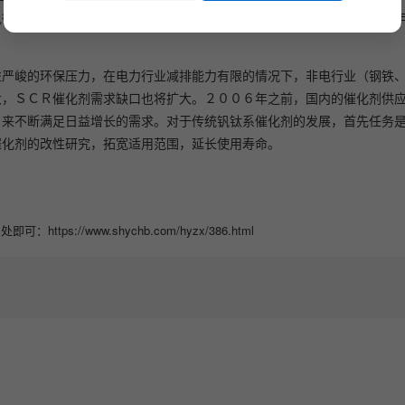
执行及ＳＣＲ脱硝机组满负荷投运，ＮＯｘ排放总量逐年降低，２０１７
益严峻的环保压力，在电力行业减排能力有限的情况下，非电行业（钢铁
大，ＳＣＲ催化剂需求缺口也将扩大。２００６年之前，国内的催化剂供
，来不断满足日益增长的需求。对于传统钒钛系催化剂的发展，首先任务
催化剂的改性研究，拓宽适用范围，延长使用寿命。
//www.shychb.com/hyzx/386.html