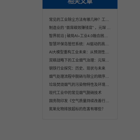
相关文章
常见的工业除尘方法有哪几种？工业除尘方法
制造业的 “首席碳效赚钱官” ，元琛 AI 让···
智界前沿 | 破局AI×工业4.0融合困境，双智···
智慧环保岛管控系统：AI驱动的高效环保治理···
AI大模型重构工业未来：从预测性维护到碳中···
双碳战略下的工业烟气治理：元琛科技的创新···
钢铁行业探究：历史、现状与未来
烟气处理流程中脱硝与除尘的顺序及其重要性
垃圾焚烧烟气的污染物特性及环境影响分析
现代工业中的常见烟气脱硝技术
国务院印发《空气质量持续改善行动计划》
氮氧化物排放超标的危害有哪些？