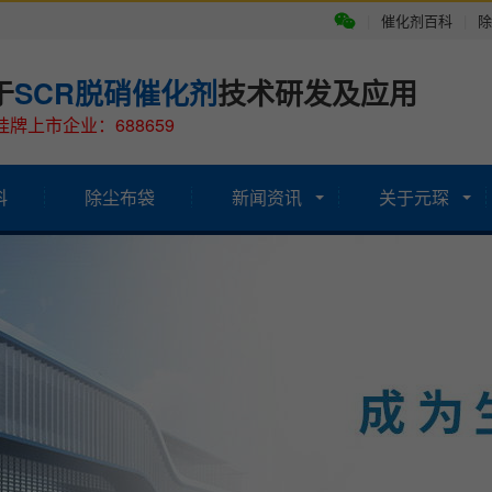
|
催化剂百科
|
除
于
SCR脱硝催化剂
技术研发及应用
牌上市企业：688659
科
除尘布袋
新闻资讯
关于元琛