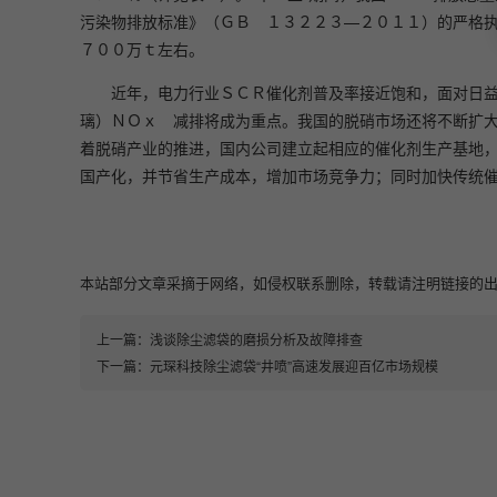
污染物排放标准》（ＧＢ １３２２３—２０１１）的严格
７００万ｔ左右。
近年，电力行业ＳＣＲ催化剂普及率接近饱和，面对日
璃）ＮＯｘ 减排将成为重点。我国的脱硝市场还将不断扩
着脱硝产业的推进，国内公司建立起相应的催化剂生产基地
国产化，并节省生产成本，增加市场竞争力；同时加快传统
本站部分文章采摘于网络，如侵权联系删除，转载请注明链接的出处即可：https:
上一篇：
浅谈除尘滤袋的磨损分析及故障排查
下一篇：
元琛科技除尘滤袋“井喷”高速发展迎百亿市场规模