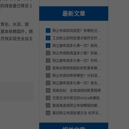
年的排放量已降至１
最新文章
、焦化、水泥、玻
除尘布袋如何选型？有哪些注意事项？
应基本依赖国外，随
1
是尽快实现完全自主
工业粉尘如何处理才能符合环保要求？
2
除尘器布袋多久换一次？如何防止布袋破损？
3
除尘布袋耐高温多少度？安装时有哪些注意事项？
4
除尘器布袋多久换一次？为何会频繁更换？
5
氮氧化物排放超标的危害有哪些？
6
除尘布袋材质有哪些？分别适用于哪些场合？
7
除尘器布袋多久换一次？老化的原因有哪些？
8
双碳目标：全球减排的新里程碑
9
日常生活中常见的VOCs有哪些
10
氨逃逸造成除尘布袋糊袋的解决措施
11
废旧除尘布袋处理方法-化学法（下）
12