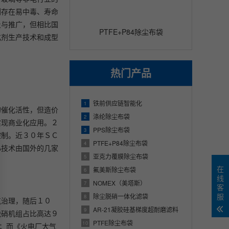
剂存在易中毒、寿命
及与推广，但相比国
PTFE+P84除尘布袋
化剂生产技术和成型
热门产品
铁前供应链智能化
1
的催化活性，但造价
涤纶除尘布袋
2
实现商业化应用。２
PPS除尘布袋
3
控制。近３０年ＳＣ
PTFE+P84除尘布袋
4
心技术由国外的几家
亚克力覆膜除尘布袋
5
在
氟美斯除尘布袋
6
线
NOMEX（美塔斯）
7
客
服
除尘脱硝一体化滤袋
8
烟气治理，随后１０
AR-21凝胶硅基梯度超耐磨滤料
9
脱硝机组占比高达９
PTFE除尘布袋
10
）；而《火电厂大气