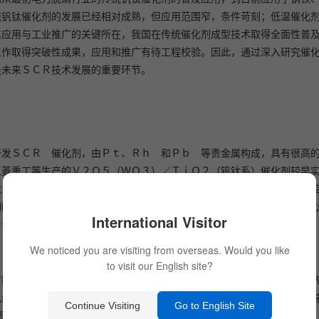
统钒钛催化剂的发展已经相对成熟，但应用范围窄，条件苛刻；低温催化
其应用与工业推广的关键所在，我国在传统催化剂成型技术取得全面性普
工作取得突破性成果，应用和推广有待工程校验。因此，通过深入研究催
是未来ＳＣＲ技术发展的重要环节。
研发ＳＣＲ 催化剂，由Ｐｔ、Ｒｈ 和Ｐｂ 等贵金属构成，具有很高
三菱重工等生产的Ｖ２Ｏ５（ＷＯ３）／ＴｉＯ２（钒钛系）催化剂较早
钛系ＳＣＲ 催化剂的商业应用趋于成熟，主要应用于电力行业烟气污染
如图１。发展至今，传统ＳＣＲ催化剂生产与应用技术已得到普及，但核
International Visitor
Ｋ公司等。
We noticed you are visiting from overseas. Would you like
to visit our English site?
方国家。１９９９年，大陆首次引入ＳＣＲ脱硝催化剂用于火电行业的
机组容量为１２０ＧＷ，并且近５年有不断上升的趋势，２０１６年火电
Continue Visiting
Go to English Site
量呈逐年上升趋势，２０１１年高达２４０５万ｔ（工业源占７１．９％