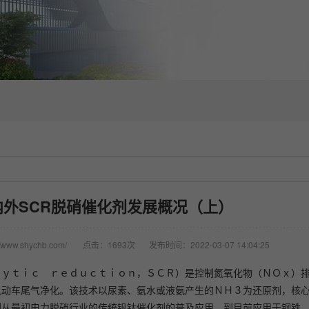
外SCR脱硝催化剂发展概况（上）
www.shychb.com/
点击：1693次
发布时间：2022-03-07 14:04:25
ｌｙｔｉｃ ｒｅｄｕｃｔｉｏｎ，ＳＣＲ）是控制氮氧化物（ＮＯｘ）
机动车尾气净化。该技术以尿素、氨水或液氨产生的ＮＨ３为还原剂，核
剂从最初电力脱硝行业的传统钒钛催化剂的普及应用，到目前应用于钢铁