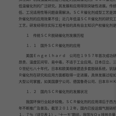
低温催化剂的广泛研究，其发展和应用得到突破性进展。传
低、工况适用性等问题亟需解决。ＳＣＲ催化剂成型工艺是
外催化剂的应用效果不佳；近几年低温ＳＣＲ催化剂的研究
工艺，研发经得住实际工程考验的具有自主知识产权催化剂
１ 传统ＳＣＲ脱硝催化剂发展历程
１．１ 国外ＳＣＲ催化剂的应用
美国Ｅｎｇｅｌｈａｒｄ 公司在１９５７年首次成功
昂贵、温度区间窄、易中毒，不适于工业应用。日本日立、
０世纪七八十年代，日本和欧美相继建造多套脱硝系统，钒
Ｒ催化剂在研究和应用方面都取得一定进展，具体发展过程
大型公司掌握，如美国康宁公司、德国鲁奇公司、日本ＢＨ
１．２ 国内ＳＣＲ催化剂的发展状况
我国环保行业起步较晚，ＳＣＲ催化剂的应用滞后于西
年不断推广及普及。截至２０１２年，国内已投运烟气脱硝
１．７％（详见表１）。“十一五”期间，我国ＮＯｘ排放总