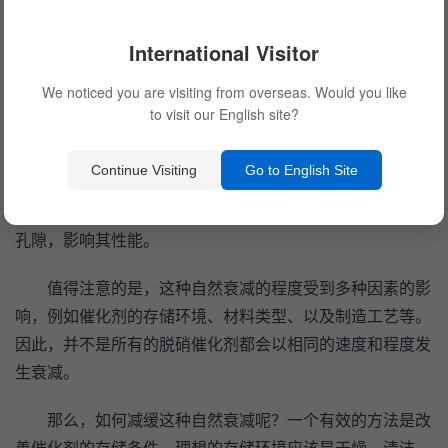
微小的物理振动也可能导致催化剂结构的微小改变，这些累
International Visitor
积的影响可能会导致催化效率的下降。
We noticed you are visiting from overseas. Would you like
化学老化则更为复杂。脱硝催化剂在不使用状态下，仍
to visit our English site?
然会与空气中的水分、氧气及其他化学物质发生反应。例
如，催化剂表面可能会吸附空气中的水分，长时间的水分吸
Continue Visiting
Go to English Site
附可能会导致催化剂表面活性点的被动化，从而降低催化效
果。此外，空气中的尘埃和微小颗粒物也可能堵塞催化剂的
孔隙，影响其性能。
值得注意的是，这种自然衰减的程度受到多种因素的影
响，例如催化剂的存储环境、材料类型、以及制造工艺等。
因此，并不是所有的脱硝催化剂都会以相同的速度和程度发
生衰减。
那么，如何减缓这种自然衰减呢？一个有效的方法是改