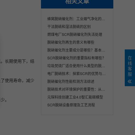
相关文章
。
蜂窝脱硝催化剂：工业烟气净化的核心解决方···
干法脱硫和湿法脱硫的区别
燃煤电厂SCR脱硝催化剂失活处理
脱硝催化剂再生的意义有哪些
脱硝催化剂主要成分是哪些？基本原理是什么···
在
SCR脱硝催化剂的重要指标有哪些？
境。长期使用下，结
线
垃圾焚烧厂适合使用什么类型的脱硝催化剂产···
客
电厂脱硝技术：探索SCR的优势与挑战
服
长了使用寿命，减少
脱硝催化剂性能检测方法综述
脱硝技术对环境保护的重要性：从理论到实践
元琛科技创建工业4.0智汇能碳模型
不少。
SCR脱硝设备原理及工艺流程