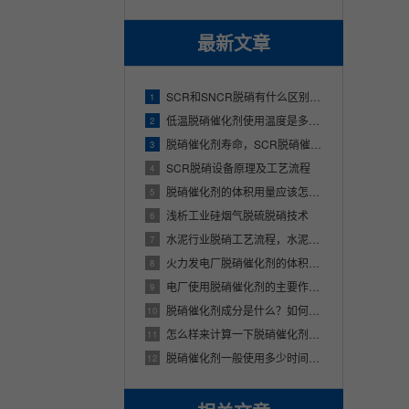
最新文章
SCR和SNCR脱硝有什么区别？SCR脱硝技术与SNCR脱硝技术的不同之处
1
低温脱硝催化剂使用温度是多少？适用哪些行业？
2
脱硝催化剂寿命，SCR脱硝催化剂使用寿命多少年
3
SCR脱硝设备原理及工艺流程
4
脱硝催化剂的体积用量应该怎么样来计算呢？
5
浅析工业硅烟气脱硫脱硝技术
6
水泥行业脱硝工艺流程，水泥厂的烟气是怎样脱硝的
7
火力发电厂脱硝催化剂的体积该应该怎么样来进行确定
8
电厂使用脱硝催化剂的主要作用是什么
9
脱硝催化剂成分是什么？如何进行选型？
10
怎么样来计算一下脱硝催化剂的体积用量？
11
脱硝催化剂一般使用多少时间，脱硝催化剂能够使用多久？
12