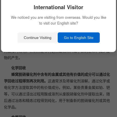
International Visitor
We noticed you are visiting from overseas. Would you like
物理再利用
to visit our English site?
当蜂窝脱硝催化剂因为结构损坏或严重失活无法通过再生或再
活化恢复功能时，可以考虑将其作为原材料在其他方面再利用。
例
如，废旧脱硝催化剂可以被破碎后用作建筑材料的填充料，或整合
Continue Visiting
Go to English Site
到其他产品中，如道路建设材料。这种方式虽然不涉及脱硝催化剂
的直接再活化，但仍然能够为这些废旧材料赋予新的生命，减少废
物的产生。
化学回收
蜂窝脱硝催化剂中含有的金属或其他有价值的成分可以通过化
学回收过程得到再次利用。
这通常涉及将催化剂溶解，通过化学或
电化学方法提取其中的有价值成分。例如，某些贵重金属如铂、钯
等，可以通过浸出过程用酸或溶剂从废脱硝催化剂中提取出来，随
后通过冶炼和精炼过程得到纯化，用于制备新的脱硝催化剂或其他
化学品。