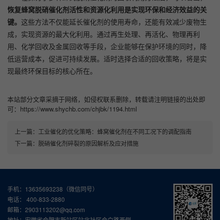
恢复蜂窝脱硝催化剂活性和资源化利用是实现环保和经济效益的关
键。
这些方法不仅能延长催化剂的使用寿命，还能有效减少废物生
成，实现资源的最大化利用。通过再生处理、再活化、物理再利
用、化学回收及金属回收等手段，企业能够在保护环境的同时，降
低运营成本，促进可持续发展。适时选择合适的回收策略，将是实
现最终环保目标的核心所在。
本站部分文章采摘于网络，如侵权联系删除，转载请注明链接的出处即
可：https://www.shychb.com/chjbk/1194.html
上一篇：
工业催化的优化策略：蜂窝催化剂在不同工况下的调配指南
下一篇：
脱硝催化剂碎裂的原因解析及应对措施
手机：13635693238（微信同号）
电话： 400-833-2880
邮箱：2903113202@qq.com
地址：安徽省合肥市新站区站北社区合白路西侧