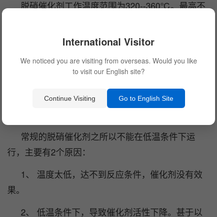
脱硝催化剂工作温度范围为320--360℃。最高不
要超过400℃，否则催化剂有烧毁的危险。SCR脱硝
技术的核心即脱硝催化剂。目前，工业所用催化剂主
International Visitor
要有3种，即蜂窝式、平板式和波纹板式，这些都必
We noticed you are visiting from overseas. Would you like
须在一定的温度条件下才可以稳定运行。电厂常用温
to visit our English site?
度为300~426C, 温度太低，催化剂不会与NH3发生反
应；而温度太高，则容易导致其烧结，活性降低甚至
Continue Visiting
Go to English Site
报废。
常规的脱硝催化剂之所以不能在低温条件下运
行，主要有2个原因：
1、 温度太低，达不到反应条件，催化剂没有效
果。
2、 低温条件下，导致催化剂活性下降。甚于以