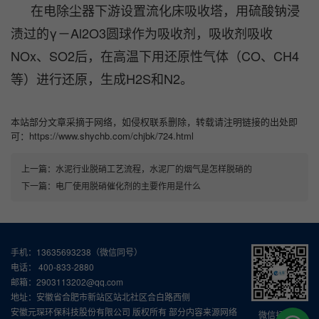
在电除尘器下游设置流化床吸收塔，用硫酸钠浸
渍过的γ－Al2O3圆球作为吸收剂，吸收剂吸收
NOx、SO2后，在高温下用还原性气体（CO、CH4
等）进行还原，生成H2S和N2。
本站部分文章采摘于网络，如侵权联系删除，转载请注明链接的出处即
可：https://www.shychb.com/chjbk/724.html
上一篇：
水泥行业脱硝工艺流程，水泥厂的烟气是怎样脱硝的
下一篇：
电厂使用脱硝催化剂的主要作用是什么
手机：13635693238（微信同号）
电话： 400-833-2880
邮箱：2903113202@qq.com
地址：安徽省合肥市新站区站北社区合白路西侧
安徽元琛环保科技股份有限公司 版权所有 部分内容来源网络
微信扫一扫