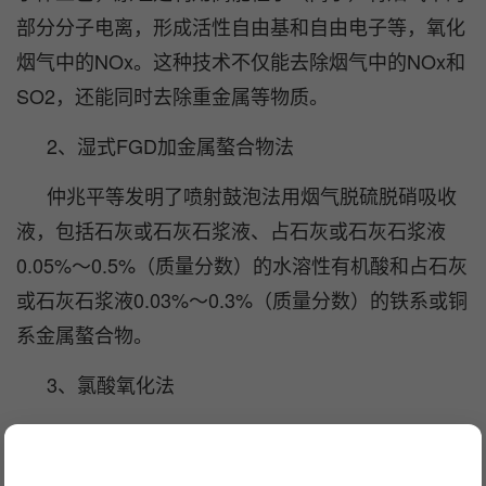
部分分子电离，形成活性自由基和自由电子等，氧化
烟气中的NOx。这种技术不仅能去除烟气中的NOx和
SO2，还能同时去除重金属等物质。
2、湿式FGD加金属螯合物法
仲兆平等发明了喷射鼓泡法用烟气脱硫脱硝吸收
液，包括石灰或石灰石浆液、占石灰或石灰石浆液
0.05%～0.5%（质量分数）的水溶性有机酸和占石灰
或石灰石浆液0.03%～0.3%（质量分数）的铁系或铜
系金属螯合物。
3、氯酸氧化法
由于氯酸的强氧化性，采用含有氯酸的氧化吸收
液可以同时脱硫脱硝，脱硫率可达98%，脱硝率达