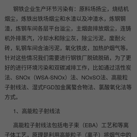
钢铁企业生产环节污染有：原料场扬尘，烧结机
烟尘，炼铁出铁场烟尘和水渣以及冲渣水，炼钢钢
渣，炼钢车间各层平台溢尘，主烟囱排放烟尘，连铸
机外排蒸汽，冷却水和除尘灰，除尘污泥，废耐火
砖，轧钢车间含油污泥，氧化铁皮，加热炉烟气等。
针对这些情况我们需要进行
钢铁厂脱硫脱硝
，为了更
好的进行环境污染和双碳减排工作，比如通过活性炭
法、SNOx（WSA-SNOx）法、NOxSO法、高能粒
子射线法、湿式FGD加金属螯合物法、氯酸氧化法等
方式。
1、高能粒子射线法
高能粒子射线法包括电子束（EBA）工艺和等离
子体工艺，原理是利用高能粒子（离子）将烟气中的