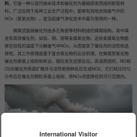
料
。它是一种以现代纳米技术和催化剂为基础研发而成的新型材
料，广泛应用于各种工业生产过程中，能够有效地去除废气中的
NOx（氮氧化物），是当前废气净化技术中最为常用的一种。
蜂窝式脱硝催化剂由多孔陶瓷等材料制成的蜂窝结构，其中填
充有高效催化剂，如钒、铜、钼等金属氧化物。这些金属氧化物能
够在较低的温度下分解废气中NOx，从而提高了催化剂的活性和选
择性。其工作原理是基于复合氧化物的反应机理，在蜂窝型氧化物
催化剂表面上吸附和析出，随后发生还原反应。高温燃烧时，NO和
O2向催化剂表面扩散并与活性氧物种反应生成NO2，它们经过均匀
分布后在催化剂颗粒表面上吸附，将NOx浓度降低到可行范围内。
International Visitor