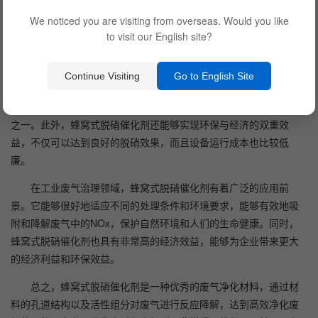
We noticed you are visiting from overseas. Would you like
to visit our English site?
蜂窝式脱硝催化剂具有许多优点，如可以适应不同的处理条件
Continue Visiting
Go to English Site
和不同的废气成分，针对不同的工业厂房进行设计，并且可以节约
能源、降低排放浓度、保护环境，是工业领域减少污染的有效方法
之一。此外，蜂窝式脱硝催化剂还能够实现环保与经济的双重效
益，不仅可以达到良好的脱硝效果，而且设备运行成本也比较低
廉。
在工业废气治理领域，蜂窝式脱硝催化剂有着广泛的应用前
景。它能够很好地适应不同的处理条件和环境要求，能够有效地吸
附和降解废气中的NOx，保护自然环境和人们的生命健康。同时，
蜂窝式脱硝催化剂也具有非常高的经济效益，能够为企业带来更大
的经济利益和环保效益。
总之，蜂窝式脱硝催化剂是一种优秀的废气净化材料，通过材
料的孔道结构以及活性组分对废气进行反应降解，达到高效净化废