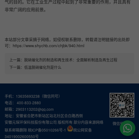
气的目的。它在工业生产过程中起到了非常重要的作用，并且具有
非常广阔的应用前景。
本站部分文章采摘于网络，如侵权联系删除，转载请注明链接的出处即
可：https://www.shychb.com/chjbk/940.html
上一篇：
脱硝催化剂的制造和再生技术：全面解析制造及再生过程
下一篇：
低温脱硝催化剂是什么
手机：13635693238（微信同号）
电话： 400-833-2880
邮箱：2903113202@qq.com
地址：安徽省合肥市新站区站北社区合白路西侧
安徽元琛环保科技股份有限公司 版权所有 部分内容来源网络
微信扫一扫
联系邮箱删除
皖ICP备05010266号-1
皖公网安备
34019002600550号