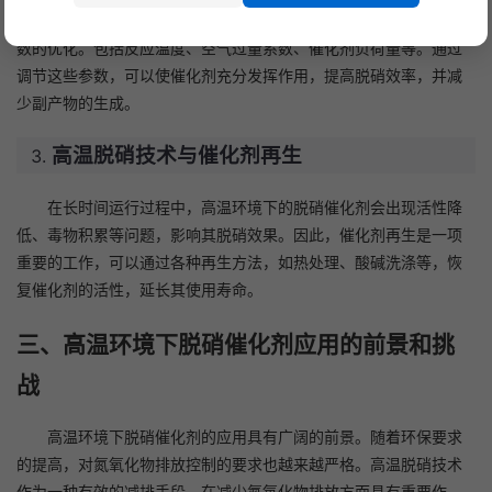
除了催化剂的选择外，高温环境下脱硝技术还需要考虑工艺参
数的优化。包括反应温度、空气过量系数、催化剂负荷量等。通过
调节这些参数，可以使催化剂充分发挥作用，提高脱硝效率，并减
少副产物的生成。
高温脱硝技术与催化剂再生
在长时间运行过程中，高温环境下的脱硝催化剂会出现活性降
低、毒物积累等问题，影响其脱硝效果。因此，催化剂再生是一项
重要的工作，可以通过各种再生方法，如热处理、酸碱洗涤等，恢
复催化剂的活性，延长其使用寿命。
三、高温环境下脱硝催化剂应用的前景和挑
战
高温环境下脱硝催化剂的应用具有广阔的前景。随着环保要求
的提高，对氮氧化物排放控制的要求也越来越严格。高温脱硝技术
作为一种有效的减排手段，在减少氮氧化物排放方面具有重要作