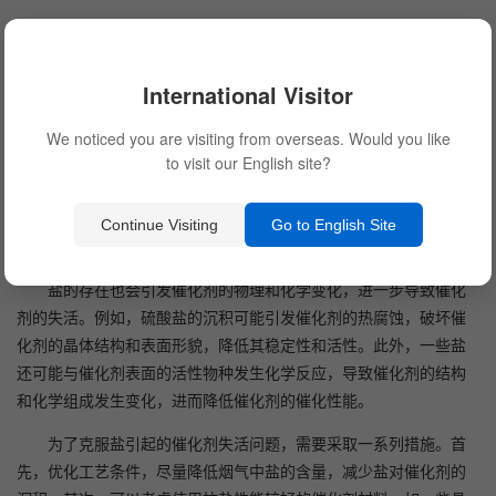
International Visitor
盐的存在可能导致催化剂失活的原因主要有两个方面。首先，
We noticed you are visiting from overseas. Would you like
to visit our English site?
硫酸盐的沉积会堵塞催化剂的微观孔道和表面活性位点。催化剂的
活性位点是其催化反应所必需的活性中心，但盐的沉积会遮盖活性
位点，降低催化剂与反应物之间的接触效率，从而降低催化剂的活
Continue Visiting
Go to English Site
性。
盐的存在也会引发催化剂的物理和化学变化，进一步导致催化
剂的失活。例如，硫酸盐的沉积可能引发催化剂的热腐蚀，破坏催
化剂的晶体结构和表面形貌，降低其稳定性和活性。此外，一些盐
还可能与催化剂表面的活性物种发生化学反应，导致催化剂的结构
和化学组成发生变化，进而降低催化剂的催化性能。
为了克服盐引起的催化剂失活问题，需要采取一系列措施。首
先，优化工艺条件，尽量降低烟气中盐的含量，减少盐对催化剂的