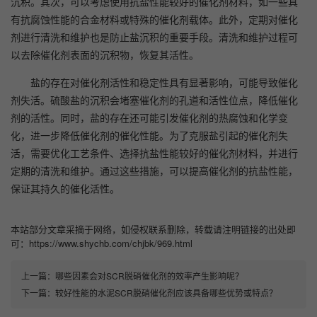
沉积。其次，可以考虑使用抗盐性能较好的催化剂材料，如一些具
有抗腐蚀性能的合金材料或特殊的催化剂载体。此外，定期对催化
剂进行清洗和维护也是防止盐沉积的重要手段。清洗和维护过程可
以去除催化剂表面的沉积物，恢复其活性。
盐的存在对催化剂活性和稳定性具有显著影响，可能导致催化
剂失活。硫酸盐的沉积会堵塞催化剂的孔道和活性位点，降低催化
剂的活性。同时，盐的存在还可能引发催化剂的热腐蚀和化学变
化，进一步降低催化剂的催化性能。为了克服盐引起的催化剂失
活，需要优化工艺条件、选择抗盐性能较好的催化剂材料，并进行
定期的清洗和维护。通过这些措施，可以提高催化剂的抗盐性能，
保证其持久的催化活性。
本站部分文章采摘于网络，如侵权联系删除，转载请注明链接的出处即
可：https://www.shychb.com/chjbk/969.html
上一篇：
​哪些因素会对SCR脱硝催化剂的效率产生影响呢？
下一篇：
较好性能的水泥SCR脱硝催化剂应该具备哪些优势或特点？