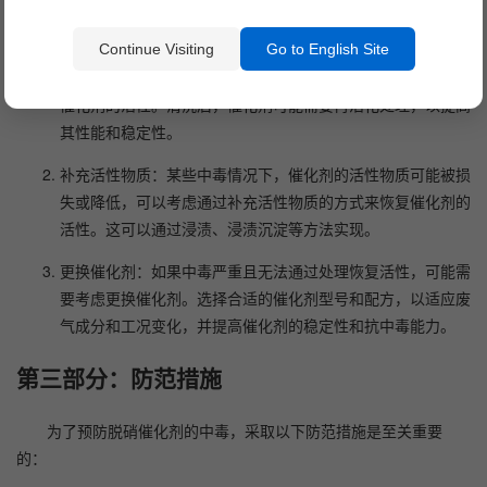
中毒对催化剂性能的影响。
清洗和再活化：对于吸附在催化剂表面的污染物，可以采用适
Continue Visiting
Go to English Site
当的清洗方法，如水洗、酸洗或碱洗等，以去除污染物，恢复
催化剂的活性。清洗后，催化剂可能需要再活化处理，以提高
其性能和稳定性。
补充活性物质：某些中毒情况下，催化剂的活性物质可能被损
失或降低，可以考虑通过补充活性物质的方式来恢复催化剂的
活性。这可以通过浸渍、浸渍沉淀等方法实现。
更换催化剂：如果中毒严重且无法通过处理恢复活性，可能需
要考虑更换催化剂。选择合适的催化剂型号和配方，以适应废
气成分和工况变化，并提高催化剂的稳定性和抗中毒能力。
第三部分：防范措施
为了预防脱硝催化剂的中毒，采取以下防范措施是至关重要
的：