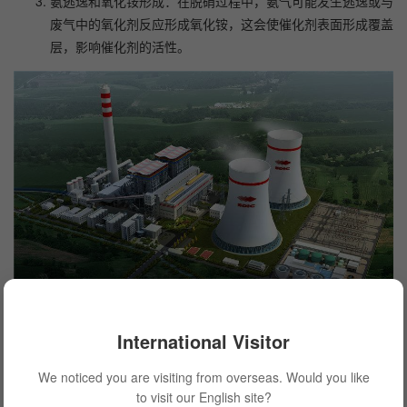
氨逃逸和氧化铵形成：在脱硝过程中，氨气可能发生逃逸或与
废气中的氧化剂反应形成氧化铵，这会使催化剂表面形成覆盖
层，影响催化剂的活性。
International Visitor
第二部分：处理脱硝催化剂中毒情况
We noticed you are visiting from overseas. Would you like
当脱硝催化剂发生中毒时，及时采取正确的处理方法可以减轻
to visit our English site?