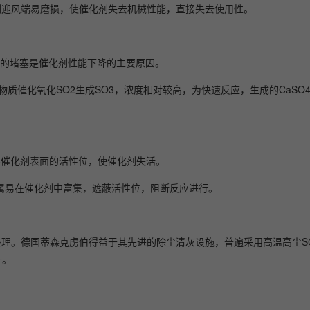
剂迎风端易磨损，使催化剂失去机械性能，直接失去使用性。
剂微孔的堵塞是催化剂性能下降的主要原因。
物质催化氧化SO2生成SO3，浓度相对较高，为快速反应，生成的CaSO4
害催化剂表面的活性位，使催化剂失活。
，重金属易在催化剂中富集，遮蔽活性位，阻断反应进行。
灰处理。德国蒂森克虏伯得益于其先进的除尘清灰设施，普遍采用高温高尘S
升。