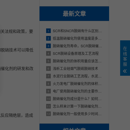
最新文章
相关法规和政策，要
SCR和SNCR脱硝有什么区别？SCR脱硝技术与SNCR脱硝技术的不同之处
1
低温脱硝催化剂使用温度是多少？适用哪些行业？
2
脱硝催化剂寿命，SCR脱硝催化剂使用寿命多少年
3
在
R脱硝技术可以降低
线
SCR脱硝设备原理及工艺流程
4
客
脱硝催化剂的体积用量应该怎么样来计算呢？
5
服
硝催化剂的研发和改
浅析工业硅烟气脱硫脱硝技术
6
水泥行业脱硝工艺流程，水泥厂的烟气是怎样脱硝的
7
火力发电厂脱硝催化剂的体积该应该怎么样来进行确定
8
电厂使用脱硝催化剂的主要作用是什么
9
脱硝催化剂成分是什么？如何进行选型？
10
怎么样来计算一下脱硝催化剂的体积用量？
11
脱硝催化剂一般使用多少时间，脱硝催化剂能够使用多久？
12
成反应隔绝层，造成