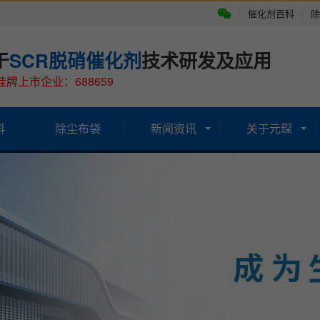
|
催化剂百科
|
除
于
SCR脱硝催化剂
技术研发及应用
牌上市企业：688659
科
除尘布袋
新闻资讯
关于元琛