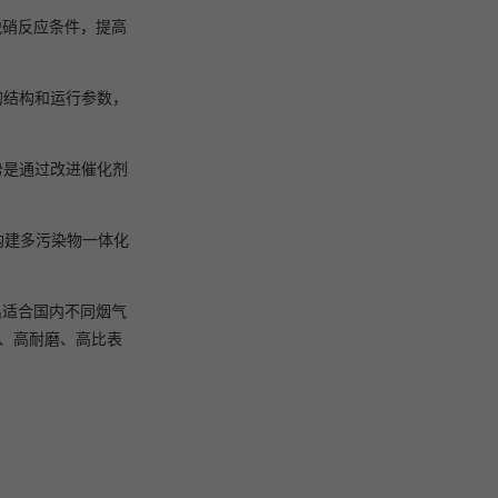
脱硝反应条件，提高
的结构和运行参数，
势是通过改进催化剂
构建多污染物一体化
出适合国内不同烟气
性、高耐磨、高比表