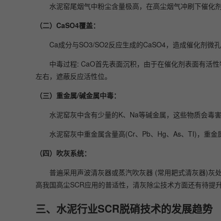
水泥窑尾烟气中粉尘含量极高，在高尘烟气冲刷下催化
（二）CaSO4覆盖：
Ca成分与SO3/SO2反应生成的CaSO4，造成催化
中毒过程: CaO首先表面沉积，由于在催化剂表面有活性
左右，遮蔽反应活性位。
（三）重金属/碱金属中毒：
水泥窑灰中含有少量的K、Na等碱金属，这些物质会毒
水泥窑灰中重金属含量高(Cr、Pb、Hg、As、TI)
（四）吹灰系统：
普遍采用声波清灰器或蒸汽吹灰器 (常用耙式清灰器)
高我国高尘SCR应用的普适性，清灰除尘技术方面还有待提
三、水泥行业SCR脱硝技术的发展趋势