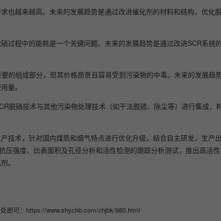
要求也越来越高。未来的发展趋势是通过改进催化剂的材料和结构，优化
硝过程中的能耗是一个关键问题。未来的发展趋势是通过改进SCR系统
重要的组成部分，但其价格昂贵且容易受到污染物的中毒。未来的发展趋
使用量。
SCR脱硝技术与其他污染物处理技术（如干法脱硫、除尘等）进行集成，
生产技术，针对国内煤质和烟气特点进行优化升级，结合自主研发，生产
、抗压强度、比表面积及孔径分析和活性检测的跟踪分析测试，推出高活
化剂。
//www.shychb.com/chjbk/980.html