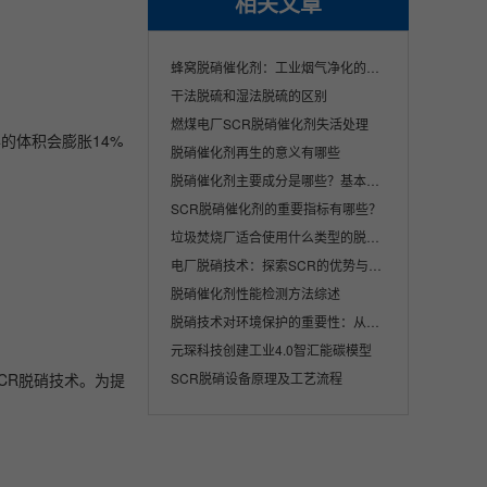
相关文章
蜂窝脱硝催化剂：工业烟气净化的核心解决方···
干法脱硫和湿法脱硫的区别
燃煤电厂SCR脱硝催化剂失活处理
的体积会膨胀14%
脱硝催化剂再生的意义有哪些
脱硝催化剂主要成分是哪些？基本原理是什么···
SCR脱硝催化剂的重要指标有哪些？
垃圾焚烧厂适合使用什么类型的脱硝催化剂产···
电厂脱硝技术：探索SCR的优势与挑战
脱硝催化剂性能检测方法综述
脱硝技术对环境保护的重要性：从理论到实践
元琛科技创建工业4.0智汇能碳模型
CR脱硝技术。为提
SCR脱硝设备原理及工艺流程