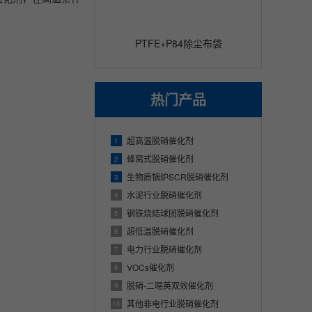
PTFE+P84除尘布袋
热门产品
超高温脱硝催化剂
1
蜂窝式脱硝催化剂
2
生物质锅炉SCR脱硝催化剂
3
水泥行业脱硝催化剂
4
钢铁烧结球团脱硝催化剂
5
超低温脱硝催化剂
6
电力行业脱硝催化剂
7
VOCs催化剂
8
脱硝-二噁英双效催化剂
9
其他非电行业脱硝催化剂
10