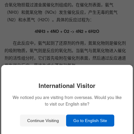
合氧化物担载过渡金属催化剂组成的。在催化剂表面，氨气
（NH3）和氮氧化物（NOx）发生催化反应，产生无毒的氮气
（N2）和水蒸气（H2O）。具体的反应过程为：
4NH3 + 4NO + O2 -> 4N2 + 6H2O
在此反应中，氨气起到了还原剂的作用，氮氧化物则是催化剂
的吸附物质，氧气则是反应的氧化剂。当氨气与氮氧化物进入催化
剂的活性组分时，它们首先吸附在催化剂表面，然后通过反应通道
发生催化反应，最终生成水蒸气和氮气。
SCR脱硝催化剂具有以下几个特点：
International Visitor
尽管SCR脱硝催化剂具有众多的优点，但在实际应用中也存在
We noticed you are visiting from overseas. Would you like
一定的挑战。首先，SCR脱硝催化剂对氨气和氮氧化物的配比要求
to visit our English site?
较高，过高或过低的配比都会影响催化反应的效果。其次，SCR脱
硝催化剂需要一定的催化剂活性温度范围，过低或过高的温度都会
Continue Visiting
Go to English Site
降低脱硝效率。此外，催化剂的硫化物和灰尘等杂质的存在也会影
响催化剂的活性和寿命。