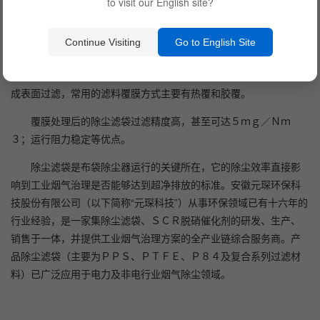
予滤料在高温下的耐腐蚀性。
to visit our English site?
三、覆膜
Continue Visiting
Go to English Site
覆膜除尘滤袋即由聚四氟乙烯微孔膜与各种基材（ＰＰＳ、玻
璃纤维、Ｐ８４、芳纶）用特别的复合技术复合而成，其目的是形
成表面过滤，常用的滤料覆膜方式主要有热覆和胶覆。
覆膜处理后的除尘滤袋过滤精度高，甚至可达５ｍｇ／Ｎｍ
３；运行阻力稳定等优点。
除尘滤袋是布袋除尘器运行的关键所在，它的除尘效率直接影
响到工业烟气治理是否能够达到超净排放的标准。安徽元琛环保科
技股份有限公司（以下简称“元琛科技”）从事环保领域已有十六年的
行业经验，是一家集除尘滤袋、ＳＣＲ脱硝催化剂的研发、生产、
销售于一体，并提供工业烟气治理方案的全产业链综合服务商。产
品除尘滤袋（主要为ＰＰＳ、ＰＴＦＥ、Ｐ８４及复合系列过滤材
料）已广泛应用于电力及非电行业烟气除尘领域。