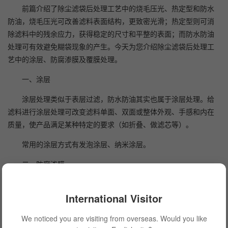
前篇介绍了除尘滤袋后处理工艺中的烧毛压光、热定型和防水
防油，烧毛压光可改善滤料表面结构，更致密光滑；热定型则可消
除滤料中的残余应力，获得稳定的尺寸和平整的表面；而防水防油
处理可有效避免糊袋现象的产生。今天为您介绍除尘滤袋后处理工
艺中的涂层、防腐渗膜及覆膜处理。
一、涂层
涂层处理类似于表层过滤，防水防油其实也属于涂层处理。给
滤料进行涂层处理可改变滤料单面、双面或整体外观、手感和内在
质量，使产品满足某种特定的要求（如折叠、做滤芯等）。
常用的涂层方式有发泡涂层、纳米涂层。
二、防腐渗膜
为增加某些滤料的耐化学腐蚀性，增加滤料的使用寿命，需进
International Visitor
行耐腐蚀处理。
常用的防腐渗膜方式有深层浸渍和镀膜。通过浸渍处理，可赋
We noticed you are visiting from overseas. Would you like