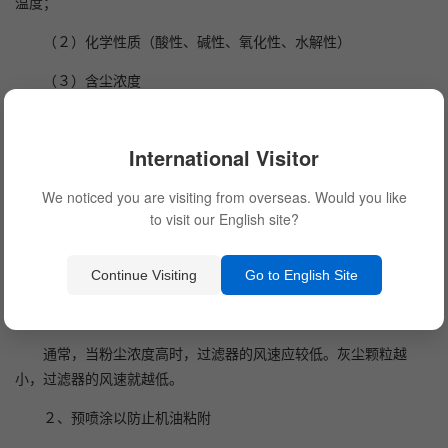
温度；
（２）化学性质（酸性、碱性、氧化性、水解性）
（３）含尘浓度
（４）过滤风速
International Visitor
２、粉尘性质（粘性、潮湿性、粒径分布、阻燃要求）
We noticed you are visiting from overseas. Would you like
３、清灰因素（脉冲清灰＜离线、在线＞，清灰压力）
to visit our English site?
４、系统漏风率（氧含量）
三、延长滤袋寿命的措施
Continue Visiting
Go to English Site
１、合适的过滤风速
通常，当粉尘浓度高时，过滤器的风速应较低。灰尘颗粒越
小，过滤器的风速就越低。
２、预喷涂以防止机油粘附