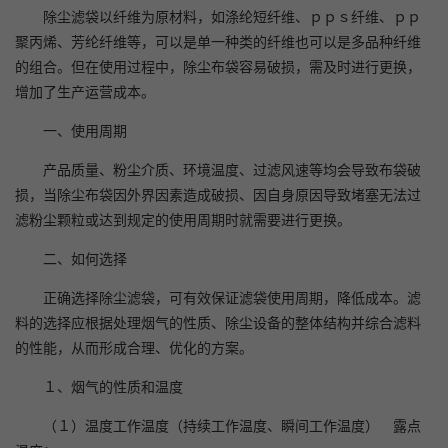
除尘滤袋以纤维为原材料，如涤纶短纤维、ｐｐｓ纤维、ｐｐ
聚丙烯、芳纶纤维等，可以是单一种类的纤维也可以是多品种纤维
的组合。但在使用过程中，除尘布袋容易破损，需及时进行更换，
增加了生产运营成本。
一、使用周期
产品质量、粉尘介质、环境温度、过滤风速等均会导致布袋破
损，当除尘布袋因外界因素造成破损、因自身原因导致堵塞无法过
滤粉尘颗粒或达到规定的使用周期时就需要进行更换。
二、如何选择
正确选择除尘滤袋，可有效保证滤袋使用周期，降低成本。滤
料的选择应根据处理烟气的性质、除尘设备的整体结构并综合滤料
的性能，从而形成合理、优化的方案。
１、烟气的性质和温度
（１）温度工作温度（持续工作温度、瞬间工作温度） 露点