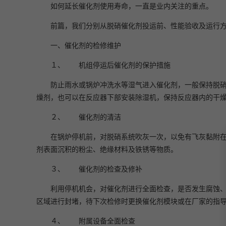
如何延长催化剂使用寿命，一直是业内关注的重点。
前篇，我们分别从脱硝催化剂投运前、性能验收及运行
一、催化剂的检修维护
１、 机组停运后催化剂的保护措施
防止雨水或锅炉冲洗水等湿气进入催化剂，一般保持脱
燥剂，也可以在反应器下部安装除湿机，保持反应器内的干
２、 催化剂的清洁
在锅炉停机前，对脱硝系统吹灰一次，以免有飞灰黏附
剂表面沉积的粉尘、绝缘材料及铁锈等物质。
３、 催化剂的检查及修补
利用停机机会，对催化剂进行全面检查，是否发生腐蚀
区域进行封堵，待下次检修时更换催化剂模块或在厂家的指
４、 附属设备全面检查