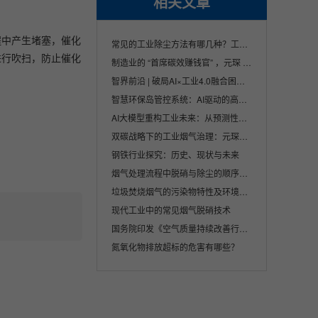
相关文章
程中产生堵塞，催化
常见的工业除尘方法有哪几种？工业除尘方法
进行吹扫，防止催化
制造业的 “首席碳效赚钱官” ，元琛 AI 让···
智界前沿 | 破局AI×工业4.0融合困境，双智···
智慧环保岛管控系统：AI驱动的高效环保治理···
AI大模型重构工业未来：从预测性维护到碳中···
双碳战略下的工业烟气治理：元琛科技的创新···
钢铁行业探究：历史、现状与未来
烟气处理流程中脱硝与除尘的顺序及其重要性
垃圾焚烧烟气的污染物特性及环境影响分析
现代工业中的常见烟气脱硝技术
国务院印发《空气质量持续改善行动计划》
氮氧化物排放超标的危害有哪些？