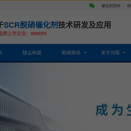
|
催化剂百科
|
除
于
SCR脱硝催化剂
技术研发及应用
牌上市企业：688659
科
除尘布袋
新闻资讯
关于元琛