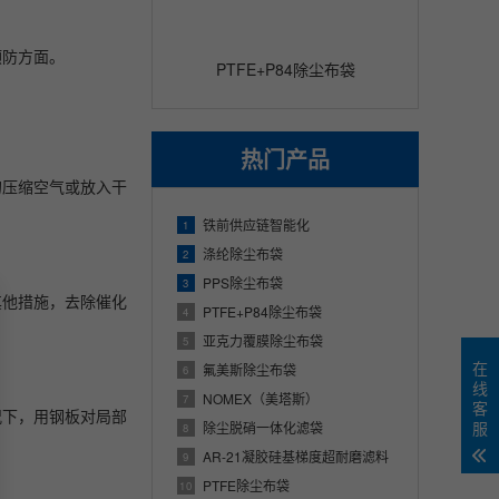
预防方面。
PTFE+P84除尘布袋
热门产品
的压缩空气或放入干
铁前供应链智能化
1
涤纶除尘布袋
2
PPS除尘布袋
3
其他措施，去除催化
PTFE+P84除尘布袋
4
亚克力覆膜除尘布袋
5
在
氟美斯除尘布袋
6
线
NOMEX（美塔斯）
7
客
况下，用钢板对局部
服
除尘脱硝一体化滤袋
8
AR-21凝胶硅基梯度超耐磨滤料
9
PTFE除尘布袋
10