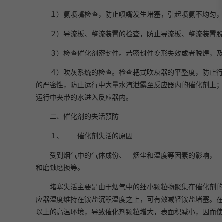
１）氨喷嘴检查，防止喷嘴发生堵塞，引起喷氨不均匀
２）导流板、整流装置的检查，防止导流板、整流装置
３）检查催化剂密封件。若密封件变形失效或者脱焊，
４）吹灰系统的检查。检查耙式吹灰器的平整度，防止
的严密性，防止运行中大量水汽泄露至反应器内的催化剂上
运行中夹带的水进入反应器内。
二、催化剂的失活预防
１、 催化剂失活的原因
受到烟气中的气体成份、 烟尘和温度等因素的影响，
和磨蚀磨损等。
堵塞失活主要是由于烟气中的细小颗粒物聚集在催化剂
应器温度维持在铵盐沉积温度之上，可有效减轻铵盐堵塞。
以上的高温环境，导致催化剂颗粒增大，表面积减小，因而