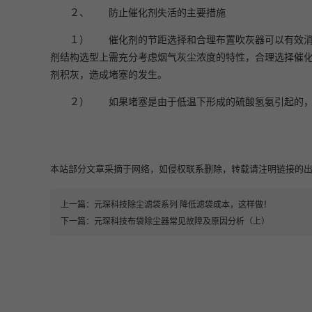
２、 防止催化剂失活的主要措施
１） 催化剂的节距选择和合理布置吹灰器可以有效消
剂结构选型上需充分考虑烟气灰尘浓度的特性，合理选择催
剂积灰，造成堵塞的发生。
２） 如果堵塞是由于低温下形成的硫酸氢氨引起的，
本站部分文章采摘于网络，如侵权联系删除，转载请注明链接的出处即可：https:
上一篇：
元琛科技除尘滤袋系列 降低滤袋成本，这样做！
下一篇：
元琛科技布袋除尘器常见故障及原因分析（上）