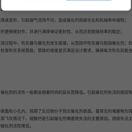
，造成催化剂局部劣化；
脱落或变形，引起烟气流场不均，造成催化剂局部劣化和机械寿命缩短；
及时更换密封件，并进行满焊保证密封性，从而达到脱硝效率的稳定；
行进过程中，吹灰器与催化剂发生碰撞，从而损坏吹灰器与脱硝催化剂；
；检查吹灰系统管路，管路的坡度是否满足设计要求，确保每次吹灰前能
 催化剂的活性一般都会随着时间的延长而降低。引起催化剂失活的原因
的表面和小孔内，阻碍了反应物分子到达催化剂表面。最常见的堵塞物为
在高飞灰情况下，硫酸钙是引起催化剂堵塞使失活的主要原因。烧结失活
使催化剂活性降低。