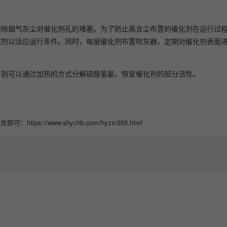
除烟气灰尘对催化剂孔的堵塞。为了防止高含尘布置的催化剂在运行过
化剂以适应运行条件。同时，每层催化剂布置吹灰器，定期对催化剂表面
则可以通过加热的方式分解硫酸氢氨，恢复催化剂的部分活性。
//www.shychb.com/hyzx/355.html