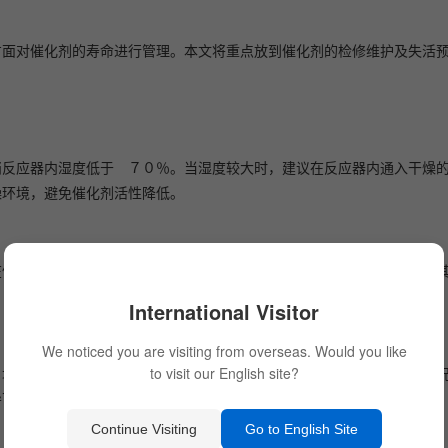
方面对催化剂的寿命进行管理。本文将重点放到催化剂的检修维护及失活
硝反应器内湿度低于 ７０％。当湿度较大时，建议在反应器内通入干燥
燥环境，避免催化剂活性降低。
在催化剂上。机组停运后，对催化剂进行全面清扫，用真空吸尘器或采取
International Visitor
We noticed you are visiting from overseas. Would you like
、堵塞或损坏。若催化剂局部发生损坏，需及时订货，在订货来不及的情
to visit our English site?
导下更换部分催化剂小单元。
Continue Visiting
Go to English Site