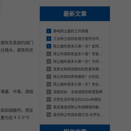
最新文章
静电除尘器的工作原理
1
工业粉尘如何处理才能符合环保要求？
2
检查吹灰系统的阀门
除尘器布袋多久换一次？如何防止布袋破损？
3
充分疏水，避免吹灰
除尘布袋耐高温多少度？安装时有哪些注意事项？
4
除尘器布袋多久换一次？为何会频繁更换？
5
氮氧化物排放超标的危害有哪些？
6
除尘布袋材质有哪些？分别适用于哪些场合？
7
除尘器布袋多久换一次？老化的原因有哪些？
8
有堵塞、中毒、烧结
双碳目标：全球减排的新里程碑
9
日常生活中常见的VOCs有哪些
10
氨逃逸造成除尘布袋糊袋的解决措施
11
铵盐和硫酸钙，将反
废旧除尘布袋处理方法-化学法（下）
12
主要为在４５０℃