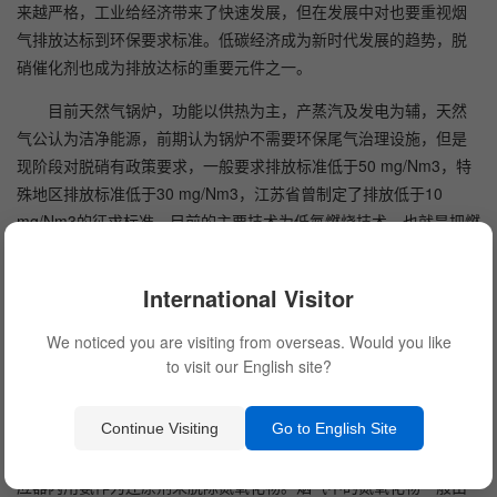
来越严格，工业给经济带来了快速发展，但在发展中对也要重视烟
气排放达标到环保要求标准。低碳经济成为新时代发展的趋势，脱
硝催化剂也成为排放达标的重要元件之一。
目前天然气锅炉，功能以供热为主，产蒸汽及发电为辅，天然
气公认为洁净能源，前期认为锅炉不需要环保尾气治理设施，但是
现阶段对脱硝有政策要求，一般要求排放标准低于50 mg/Nm3，特
殊地区排放标准低于30 mg/Nm3，江苏省曾制定了排放低于10
mg/Nm3的征求标准，目前的主要技术为低氮燃烧技术，也就是把燃
烧嘴改成低氮燃烧器，基本满足尾气中NOx含量30 mg/Nm3排放标
准。低氮燃烧技术以控制燃烧温度及氧含量来达到抑制氮氧化物产
International Visitor
生并控制烟气中氮氧化物数值的目的，这种情况下，会降使系统热
效率降低5~10%左右，增加的系统的运行费用。以一台50t锅炉为
We noticed you are visiting from overseas. Would you like
例，上低氮燃烧系统后，锅炉产同样蒸汽情况下每年会多消耗近300
to visit our English site?
万元的天然气，是不经济的，同时也和现在的双碳政策（“碳达峰、
碳中和”）相违背。
Continue Visiting
Go to English Site
反应原理：选择性催化还原（SCR）法，即在装有催化剂的反
应器内用氨作为还原剂来脱除氮氧化物。烟气中的氮氧化物一般由