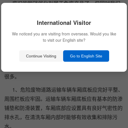
废旧的脱硝催化剂属于危废产品了，但同时我们
需要考虑到脱硝催化剂是否具有再生的情况，如果可
以则需要进行保护脱硝催化剂，脱硝催化剂模块用塑
International Visitor
料薄膜包装以防潮，在起运之前须在室内存储，以防
We noticed you are visiting from overseas. Would you like
雨天受潮受损。同时，脱硝化剂应承载在木质托盘或
to visit our English site?
方木（枕木）上，放置于平整的地面上，与地面距离
Continue Visiting
Go to English Site
不少于10cm。如地面不平整，则有可能导致催化剂
变形。特别是在脱硝催化剂的运输方面需要注意事项
很多。
1、危险废物道路运输车辆车厢底板应完好平整、
周围栏板应牢固。运输车辆车厢底板应有基本的防渗
铺垫和防滑装置，车厢底部应设置具有良好气密性的
排水孔，在清洗车厢内部时能够有效收集和排除污
水。