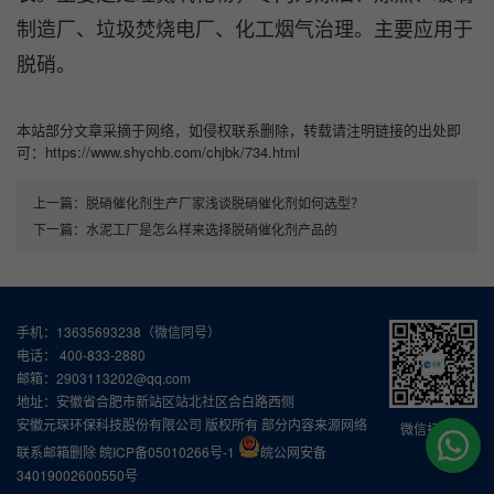
制造厂、垃圾焚烧电厂、化工烟气治理。主要应用于
脱硝。
本站部分文章采摘于网络，如侵权联系删除，转载请注明链接的出处即
可：https://www.shychb.com/chjbk/734.html
上一篇：
脱硝催化剂生产厂家浅谈脱硝催化剂如何选型？
下一篇：
水泥工厂是怎么样来选择脱硝催化剂产品的
手机：13635693238（微信同号）
电话： 400-833-2880
邮箱：2903113202@qq.com
地址：安徽省合肥市新站区站北社区合白路西侧
安徽元琛环保科技股份有限公司 版权所有 部分内容来源网络
微信扫一扫
联系邮箱删除
皖ICP备05010266号-1
皖公网安备
34019002600550号