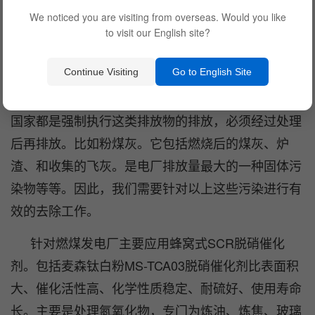
燃煤发电厂对环境的污染有很多方面，比如常见
We noticed you are visiting from overseas. Would you like
的粉尘（它包括燃料燃烧后的飞灰和未燃烧的完全炭
to visit our English site?
粒，分飘尘和降尘二种，以飘尘的有害最大）。比如
二氧化硫，这是燃料中的硫燃烧后生成的污染物，随
Continue Visiting
Go to English Site
着烟气排入大气，是形成酸雨的主要物质之一。目前
国家都是强制执行这类排放物的排放，必须经过处理
后再排放。比如粉煤灰。它包括燃烧后的煤灰、炉
渣、和收集的飞灰。是电厂排放量最大的一种固体污
染物等等。因此，我们需要针对以上这些污染进行有
效的去除工作。
针对燃煤发电厂主要应用蜂窝式SCR脱硝催化
剂。包括麦森钛白粉MS-TCA03脱硝催化剂比表面积
大、催化活性高、化学性质稳定、耐硫好、使用寿命
长。主要是处理氮氧化物，专门为炼油、炼焦、玻璃