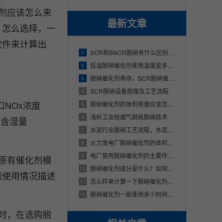
剂应该怎么来
最新文章
，怎么选择，一
软件来计算出
SCR和SNCR脱硝有什么区别？SCR脱硝技术与SNCR脱硝技术的不同之处
1
低温脱硝催化剂使用温度是多少？适用哪些行业？
2
脱硝催化剂寿命，SCR脱硝催化剂使用寿命多少年
3
SCR脱硝设备原理及工艺流程
4
NOx浓度
脱硝催化剂的体积用量应该怎么样来计算呢？
5
浅析工业硅烟气脱硫脱硝技术
6
口含湿量
水泥行业脱硝工艺流程，水泥厂的烟气是怎样脱硝的
7
火力发电厂脱硝催化剂的体积该应该怎么样来进行确定
8
电厂使用脱硝催化剂的主要作用是什么
9
原有催化剂模
脱硝催化剂成分是什么？如何进行选型？
10
剂使用情况描述
怎么样来计算一下脱硝催化剂的体积用量？
11
脱硝催化剂一般使用多少时间，脱硝催化剂能够使用多久？
12
时，在选购脱