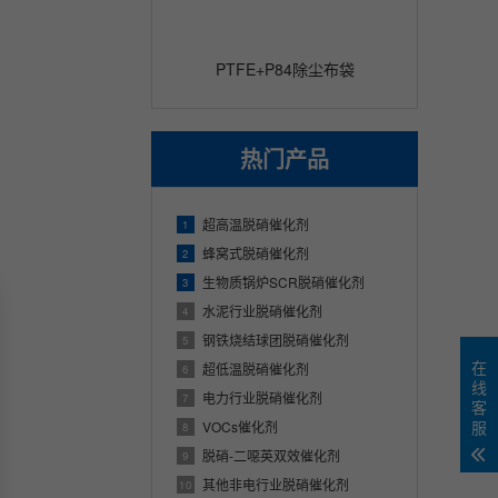
PTFE+P84除尘布袋
热门产品
超高温脱硝催化剂
1
蜂窝式脱硝催化剂
2
生物质锅炉SCR脱硝催化剂
3
水泥行业脱硝催化剂
4
钢铁烧结球团脱硝催化剂
5
在
超低温脱硝催化剂
6
线
电力行业脱硝催化剂
7
客
服
VOCs催化剂
8
脱硝-二噁英双效催化剂
9
其他非电行业脱硝催化剂
10