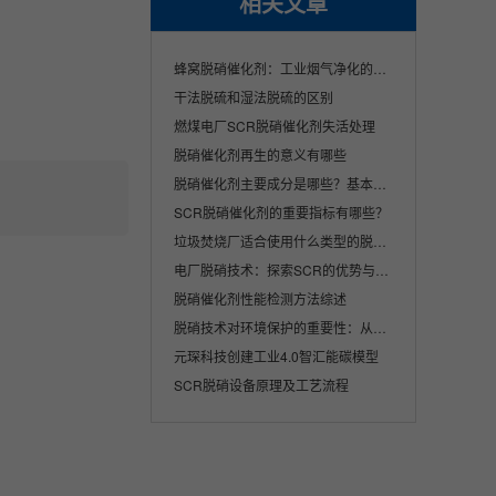
相关文章
蜂窝脱硝催化剂：工业烟气净化的核心解决方···
干法脱硫和湿法脱硫的区别
燃煤电厂SCR脱硝催化剂失活处理
脱硝催化剂再生的意义有哪些
脱硝催化剂主要成分是哪些？基本原理是什么···
SCR脱硝催化剂的重要指标有哪些？
垃圾焚烧厂适合使用什么类型的脱硝催化剂产···
电厂脱硝技术：探索SCR的优势与挑战
脱硝催化剂性能检测方法综述
脱硝技术对环境保护的重要性：从理论到实践
元琛科技创建工业4.0智汇能碳模型
SCR脱硝设备原理及工艺流程