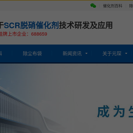
|
催化剂百科
|
除
于
SCR脱硝催化剂
技术研发及应用
牌上市企业：688659
科
除尘布袋
新闻资讯
关于元琛