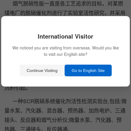
烟气脱硝性能一直是各工艺追求的目标。对某燃
煤电厂的脱硝催化剂进行了实验室活性研究，并采用
扫描电子显微镜、X射线衍射仪、X射线荧光光谱仪
等方法对新、旧SCR催化剂进行表征。研究发现，旧
International Visitor
催化剂的脱硝性能明显低于新催化剂。在微观结构
We noticed you are visiting from overseas. Would you like
上，旧催化剂的表面孔隙率也明显低于新催化剂，但
to visit our English site?
催化剂未出现烧结现象。此外，与新催化剂相比，旧
催化剂中活性物质含量明显减少，有毒物质含量增
Continue Visiting
Go to English Site
加，说明催化剂失活主要由活性物质损失和有毒物质
沉积引起。
一种SCR脱硝系统催化剂活性检测实验台,包括:微
量水泵、汽化器、混合器、预热器、加热电炉、三通
接头、反应器和烟气分析仪;微量水泵、汽化器、预
热器、三通接头、反应器通。